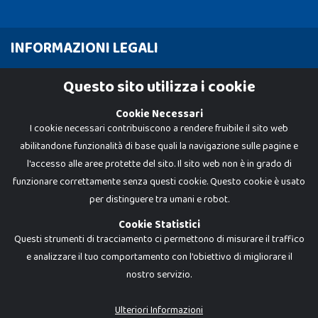
INFORMAZIONI LEGALI
Cookie Policy
Questo sito utilizza i cookie
Privacy Policy
Cookie Necessari
I cookie necessari contribuiscono a rendere fruibile il sito web
abilitandone funzionalità di base quali la navigazione sulle pagine e
l'accesso alle aree protette del sito. Il sito web non è in grado di
funzionare correttamente senza questi cookie. Questo cookie è usato
per distinguere tra umani e robot.
Cookie Statistici
Questi strumenti di tracciamento ci permettono di misurare il traffico
e analizzare il tuo comportamento con l'obiettivo di migliorare il
nostro servizio.
Dadi e Mattoncini è un brand di Giocabene Srl. Ogni riproduzione o utilizzo non
espressamente autorizzato è severamente vietato. Tutti i loghi, marchi,
brand elencati nel presente shop sono di proprietà dei rispettivi titolari.
I prezzi e le promozioni pubblicate potrebbero differire da quanto esposto in
Ulteriori Informazioni