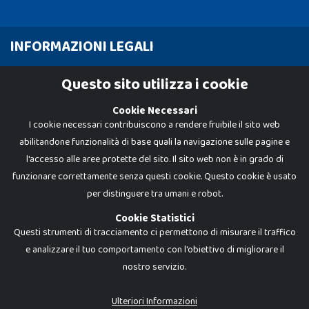
INFORMAZIONI LEGALI
Cookie Policy
Questo sito utilizza i cookie
Privacy Policy
Cookie Necessari
I cookie necessari contribuiscono a rendere fruibile il sito web
abilitandone funzionalità di base quali la navigazione sulle pagine e
l'accesso alle aree protette del sito. Il sito web non è in grado di
funzionare correttamente senza questi cookie. Questo cookie è usato
per distinguere tra umani e robot.
Cookie Statistici
Questi strumenti di tracciamento ci permettono di misurare il traffico
e analizzare il tuo comportamento con l'obiettivo di migliorare il
nostro servizio.
Dadi e Mattoncini è un brand di Giocabene Srl. Ogni riproduzione o utilizzo non
espressamente autorizzato è severamente vietato. Tutti i loghi, marchi,
brand elencati nel presente shop sono di proprietà dei rispettivi titolari.
I prezzi e le promozioni pubblicate potrebbero differire da quanto esposto in
Ulteriori Informazioni