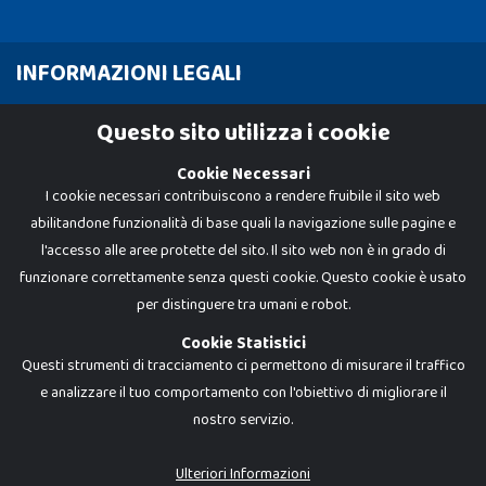
INFORMAZIONI LEGALI
Cookie Policy
Questo sito utilizza i cookie
Privacy Policy
Cookie Necessari
I cookie necessari contribuiscono a rendere fruibile il sito web
abilitandone funzionalità di base quali la navigazione sulle pagine e
l'accesso alle aree protette del sito. Il sito web non è in grado di
funzionare correttamente senza questi cookie. Questo cookie è usato
per distinguere tra umani e robot.
Cookie Statistici
Questi strumenti di tracciamento ci permettono di misurare il traffico
e analizzare il tuo comportamento con l'obiettivo di migliorare il
nostro servizio.
Dadi e Mattoncini è un brand di Giocabene Srl. Ogni riproduzione o utilizzo non
espressamente autorizzato è severamente vietato. Tutti i loghi, marchi,
brand elencati nel presente shop sono di proprietà dei rispettivi titolari.
I prezzi e le promozioni pubblicate potrebbero differire da quanto esposto in
Ulteriori Informazioni