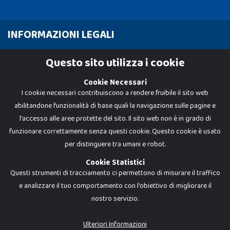
INFORMAZIONI LEGALI
Cookie Policy
Questo sito utilizza i cookie
Privacy Policy
Cookie Necessari
I cookie necessari contribuiscono a rendere fruibile il sito web
abilitandone funzionalità di base quali la navigazione sulle pagine e
l'accesso alle aree protette del sito. Il sito web non è in grado di
funzionare correttamente senza questi cookie. Questo cookie è usato
per distinguere tra umani e robot.
Cookie Statistici
Questi strumenti di tracciamento ci permettono di misurare il traffico
e analizzare il tuo comportamento con l'obiettivo di migliorare il
nostro servizio.
Dadi e Mattoncini è un brand di Giocabene Srl. Ogni riproduzione o utilizzo non
espressamente autorizzato è severamente vietato. Tutti i loghi, marchi,
brand elencati nel presente shop sono di proprietà dei rispettivi titolari.
I prezzi e le promozioni pubblicate potrebbero differire da quanto esposto in
Ulteriori Informazioni