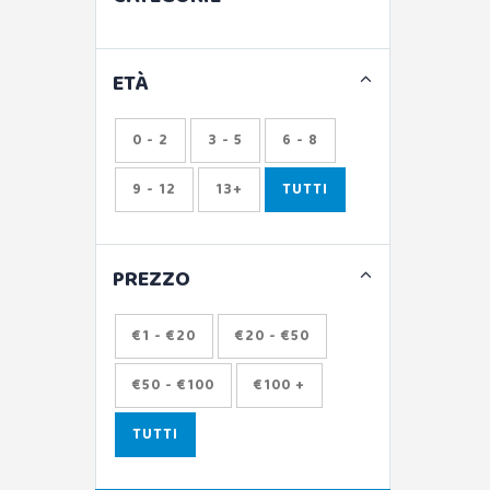
ETÀ
0 - 2
3 - 5
6 - 8
9 - 12
13+
TUTTI
PREZZO
€1 - €20
€20 - €50
€50 - €100
€100 +
TUTTI