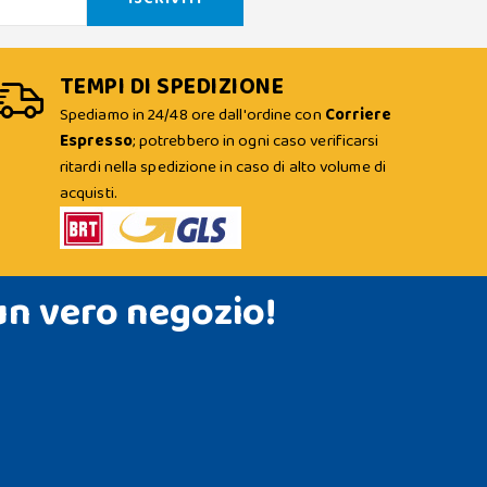
TEMPI DI SPEDIZIONE
Spediamo in 24/48 ore dall'ordine con
Corriere
Espresso
; potrebbero in ogni caso verificarsi
ritardi nella spedizione in caso di alto volume di
acquisti.
un vero negozio!