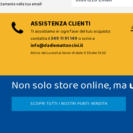
ttamente nella tua email!
ASSISTENZA CLIENTI
Ti assistiamo in ogni fase del tuo acquisto:
contatta il
349 11 91 149
o scrivi a
info@dadiemattoncini.it
Attivo dal Lunedì al Venerdì dalle 9:30 alle 16:30
Non solo store online, ma
SCOPRI TUTTI I NOSTRI PUNTI VENDITA