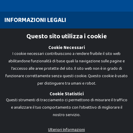
INFORMAZIONI LEGALI
Cookie Policy
Questo sito utilizza i cookie
Privacy Policy
Cookie Necessari
I cookie necessari contribuiscono a rendere fruibile il sito web
abilitandone funzionalità di base quali la navigazione sulle pagine e
l'accesso alle aree protette del sito. Il sito web non è in grado di
funzionare correttamente senza questi cookie. Questo cookie è usato
per distinguere tra umani e robot.
Cookie Statistici
Questi strumenti di tracciamento ci permettono di misurare il traffico
e analizzare il tuo comportamento con l'obiettivo di migliorare il
nostro servizio.
Dadi e Mattoncini è un brand di Giocabene Srl. Ogni riproduzione o utilizzo non
espressamente autorizzato è severamente vietato. Tutti i loghi, marchi,
brand elencati nel presente shop sono di proprietà dei rispettivi titolari.
I prezzi e le promozioni pubblicate potrebbero differire da quanto esposto in
Ulteriori Informazioni