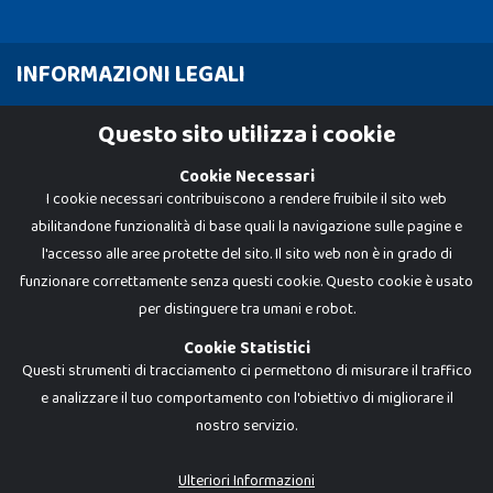
INFORMAZIONI LEGALI
Cookie Policy
Questo sito utilizza i cookie
Privacy Policy
Cookie Necessari
I cookie necessari contribuiscono a rendere fruibile il sito web
abilitandone funzionalità di base quali la navigazione sulle pagine e
l'accesso alle aree protette del sito. Il sito web non è in grado di
funzionare correttamente senza questi cookie. Questo cookie è usato
per distinguere tra umani e robot.
Cookie Statistici
Questi strumenti di tracciamento ci permettono di misurare il traffico
e analizzare il tuo comportamento con l'obiettivo di migliorare il
nostro servizio.
Dadi e Mattoncini è un brand di Giocabene Srl. Ogni riproduzione o utilizzo non
espressamente autorizzato è severamente vietato. Tutti i loghi, marchi,
brand elencati nel presente shop sono di proprietà dei rispettivi titolari.
I prezzi e le promozioni pubblicate potrebbero differire da quanto esposto in
Ulteriori Informazioni