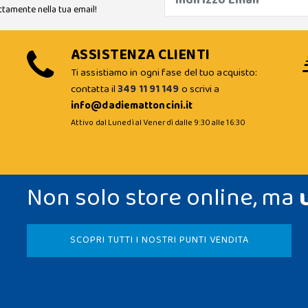
ttamente nella tua email!
ASSISTENZA CLIENTI
Ti assistiamo in ogni fase del tuo acquisto:
contatta il
349 11 91 149
o scrivi a
info@dadiemattoncini.it
Attivo dal Lunedì al Venerdì dalle 9:30 alle 16:30
Non solo store online, ma
SCOPRI TUTTI I NOSTRI PUNTI VENDITA