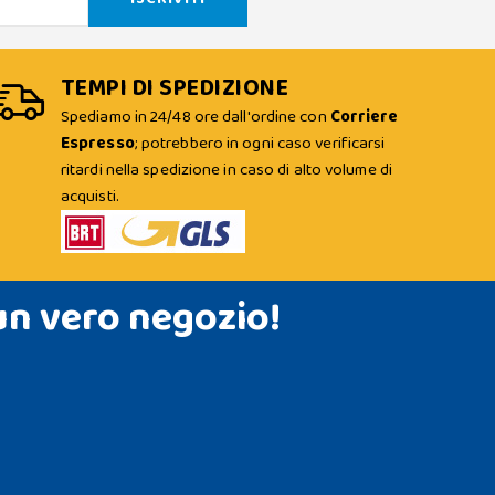
TEMPI DI SPEDIZIONE
Spediamo in 24/48 ore dall'ordine con
Corriere
Espresso
; potrebbero in ogni caso verificarsi
ritardi nella spedizione in caso di alto volume di
acquisti.
un vero negozio!