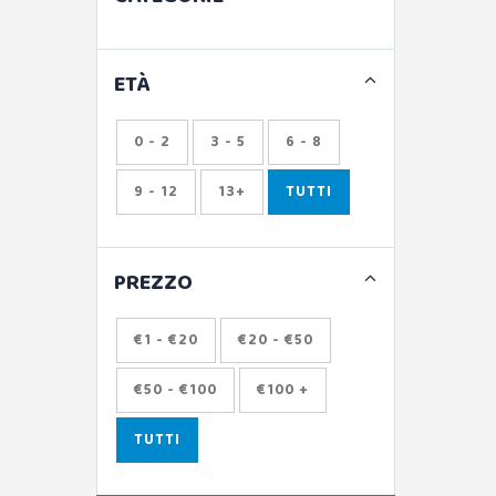
ETÀ
0 - 2
3 - 5
6 - 8
9 - 12
13+
TUTTI
PREZZO
€1 - €20
€20 - €50
€50 - €100
€100 +
TUTTI