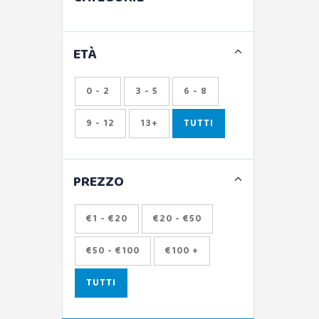
ETÀ
0 - 2
3 - 5
6 - 8
9 - 12
13+
TUTTI
PREZZO
€1 - €20
€20 - €50
€50 - €100
€100 +
TUTTI