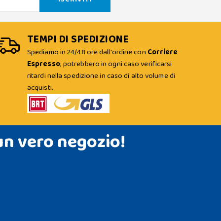
TEMPI DI SPEDIZIONE
Spediamo in 24/48 ore dall'ordine con
Corriere
Espresso
; potrebbero in ogni caso verificarsi
ritardi nella spedizione in caso di alto volume di
acquisti.
un vero negozio!