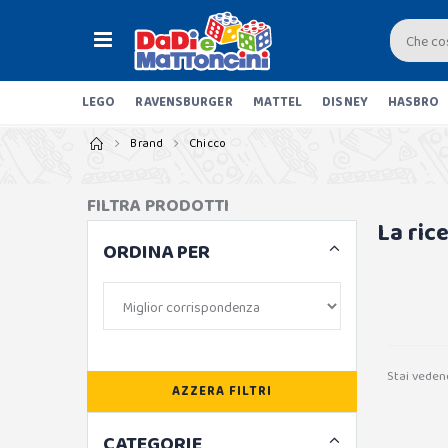
LEGO
RAVENSBURGER
MATTEL
DISNEY
HASBRO
Brand
Chicco
FILTRA PRODOTTI
La ric
ORDINA PER
Stai veden
AZZERA FILTRI
CATEGORIE