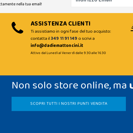
ttamente nella tua email!
ASSISTENZA CLIENTI
Ti assistiamo in ogni fase del tuo acquisto:
contatta il
349 11 91 149
o scrivi a
info@dadiemattoncini.it
Attivo dal Lunedì al Venerdì dalle 9:30 alle 16:30
Non solo store online, ma
SCOPRI TUTTI I NOSTRI PUNTI VENDITA