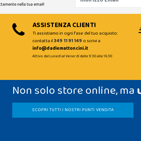
ttamente nella tua email!
ASSISTENZA CLIENTI
Ti assistiamo in ogni fase del tuo acquisto:
contatta il
349 11 91 149
o scrivi a
info@dadiemattoncini.it
Attivo dal Lunedì al Venerdì dalle 9:30 alle 16:30
Non solo store online, ma
SCOPRI TUTTI I NOSTRI PUNTI VENDITA