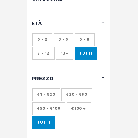
ETÀ
0 - 2
3 - 5
6 - 8
9 - 12
13+
TUTTI
PREZZO
€1 - €20
€20 - €50
€50 - €100
€100 +
TUTTI