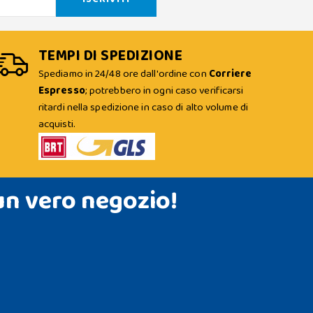
TEMPI DI SPEDIZIONE
Spediamo in 24/48 ore dall'ordine con
Corriere
Espresso
; potrebbero in ogni caso verificarsi
ritardi nella spedizione in caso di alto volume di
acquisti.
un vero negozio!