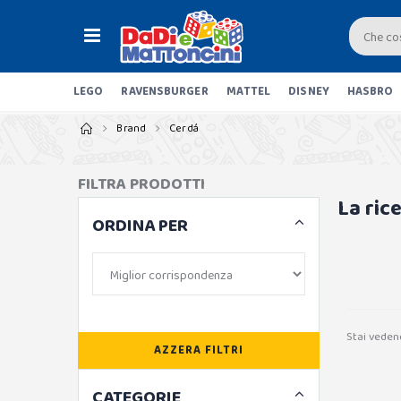
LEGO
RAVENSBURGER
MATTEL
DISNEY
HASBRO
Brand
Cerdá
FILTRA PRODOTTI
La ric
ORDINA PER
Stai veden
AZZERA FILTRI
CATEGORIE