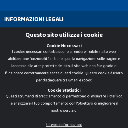
INFORMAZIONI LEGALI
Cookie Policy
Questo sito utilizza i cookie
Privacy Policy
Cookie Necessari
I cookie necessari contribuiscono a rendere fruibile il sito web
abilitandone funzionalità di base quali la navigazione sulle pagine e
l'accesso alle aree protette del sito. Il sito web non è in grado di
funzionare correttamente senza questi cookie. Questo cookie è usato
per distinguere tra umani e robot.
Cookie Statistici
Questi strumenti di tracciamento ci permettono di misurare il traffico
e analizzare il tuo comportamento con l'obiettivo di migliorare il
nostro servizio.
Dadi e Mattoncini è un brand di Giocabene Srl. Ogni riproduzione o utilizzo non
espressamente autorizzato è severamente vietato. Tutti i loghi, marchi,
brand elencati nel presente shop sono di proprietà dei rispettivi titolari.
I prezzi e le promozioni pubblicate potrebbero differire da quanto esposto in
Ulteriori Informazioni