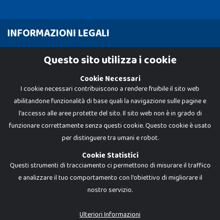
INFORMAZIONI LEGALI
Cookie Policy
Questo sito utilizza i cookie
Privacy Policy
Cookie Necessari
I cookie necessari contribuiscono a rendere fruibile il sito web
abilitandone funzionalità di base quali la navigazione sulle pagine e
l'accesso alle aree protette del sito. Il sito web non è in grado di
funzionare correttamente senza questi cookie. Questo cookie è usato
per distinguere tra umani e robot.
Cookie Statistici
Questi strumenti di tracciamento ci permettono di misurare il traffico
e analizzare il tuo comportamento con l'obiettivo di migliorare il
nostro servizio.
Dadi e Mattoncini è un brand di Giocabene Srl. Ogni riproduzione o utilizzo non
espressamente autorizzato è severamente vietato. Tutti i loghi, marchi,
brand elencati nel presente shop sono di proprietà dei rispettivi titolari.
I prezzi e le promozioni pubblicate potrebbero differire da quanto esposto in
Ulteriori Informazioni