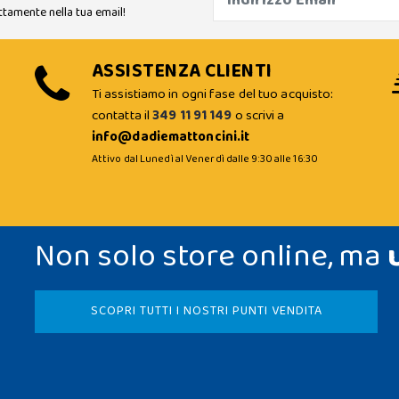
ttamente nella tua email!
ASSISTENZA CLIENTI
Ti assistiamo in ogni fase del tuo acquisto:
contatta il
349 11 91 149
o scrivi a
info@dadiemattoncini.it
Attivo dal Lunedì al Venerdì dalle 9:30 alle 16:30
Non solo store online, ma
SCOPRI TUTTI I NOSTRI PUNTI VENDITA