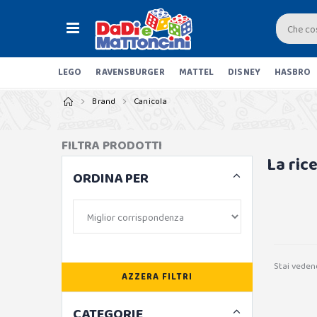
LEGO
RAVENSBURGER
MATTEL
DISNEY
HASBRO
Brand
Canicola
FILTRA PRODOTTI
La ric
ORDINA PER
Stai veden
AZZERA FILTRI
CATEGORIE