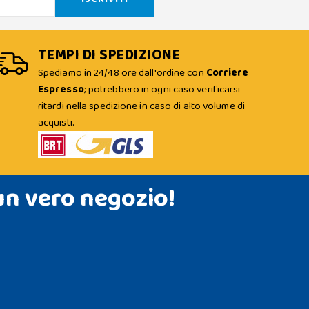
TEMPI DI SPEDIZIONE
Spediamo in 24/48 ore dall'ordine con
Corriere
Espresso
; potrebbero in ogni caso verificarsi
ritardi nella spedizione in caso di alto volume di
acquisti.
un vero negozio!