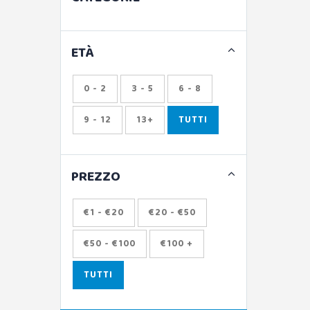
ETÀ
0 - 2
3 - 5
6 - 8
9 - 12
13+
TUTTI
PREZZO
€1 - €20
€20 - €50
€50 - €100
€100 +
TUTTI