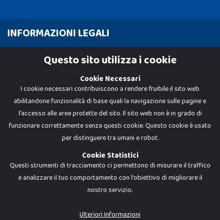
INFORMAZIONI LEGALI
Cookie Policy
Questo sito utilizza i cookie
Privacy Policy
Cookie Necessari
I cookie necessari contribuiscono a rendere fruibile il sito web
abilitandone funzionalità di base quali la navigazione sulle pagine e
l'accesso alle aree protette del sito. Il sito web non è in grado di
funzionare correttamente senza questi cookie. Questo cookie è usato
per distinguere tra umani e robot.
Cookie Statistici
Questi strumenti di tracciamento ci permettono di misurare il traffico
e analizzare il tuo comportamento con l'obiettivo di migliorare il
nostro servizio.
Dadi e Mattoncini è un brand di Giocabene Srl. Ogni riproduzione o utilizzo non
espressamente autorizzato è severamente vietato. Tutti i loghi, marchi,
brand elencati nel presente shop sono di proprietà dei rispettivi titolari.
I prezzi e le promozioni pubblicate potrebbero differire da quanto esposto in
Ulteriori Informazioni