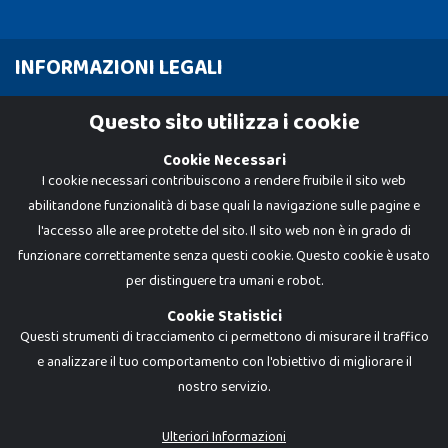
INFORMAZIONI LEGALI
Cookie Policy
Questo sito utilizza i cookie
Privacy Policy
Cookie Necessari
I cookie necessari contribuiscono a rendere fruibile il sito web
abilitandone funzionalità di base quali la navigazione sulle pagine e
l'accesso alle aree protette del sito. Il sito web non è in grado di
funzionare correttamente senza questi cookie. Questo cookie è usato
per distinguere tra umani e robot.
Cookie Statistici
Questi strumenti di tracciamento ci permettono di misurare il traffico
e analizzare il tuo comportamento con l'obiettivo di migliorare il
nostro servizio.
Dadi e Mattoncini è un brand di Giocabene Srl. Ogni riproduzione o utilizzo non
espressamente autorizzato è severamente vietato. Tutti i loghi, marchi,
brand elencati nel presente shop sono di proprietà dei rispettivi titolari.
I prezzi e le promozioni pubblicate potrebbero differire da quanto esposto in
Ulteriori Informazioni