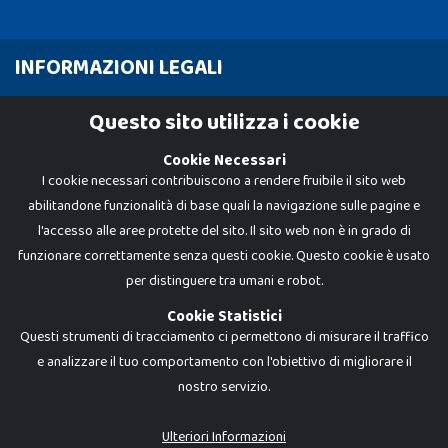
INFORMAZIONI LEGALI
Cookie Policy
Questo sito utilizza i cookie
Privacy Policy
Cookie Necessari
I cookie necessari contribuiscono a rendere fruibile il sito web
abilitandone funzionalità di base quali la navigazione sulle pagine e
l'accesso alle aree protette del sito. Il sito web non è in grado di
funzionare correttamente senza questi cookie. Questo cookie è usato
per distinguere tra umani e robot.
Cookie Statistici
Questi strumenti di tracciamento ci permettono di misurare il traffico
e analizzare il tuo comportamento con l'obiettivo di migliorare il
nostro servizio.
Dadi e Mattoncini è un brand di Giocabene Srl. Ogni riproduzione o utilizzo non
espressamente autorizzato è severamente vietato. Tutti i loghi, marchi,
brand elencati nel presente shop sono di proprietà dei rispettivi titolari.
I prezzi e le promozioni pubblicate potrebbero differire da quanto esposto in
Ulteriori Informazioni