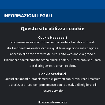
INFORMAZIONI LEGALI
Cookie Policy
Questo sito utilizza i cookie
Privacy Policy
Cookie Necessari
I cookie necessari contribuiscono a rendere fruibile il sito web
abilitandone funzionalità di base quali la navigazione sulle pagine e
l'accesso alle aree protette del sito. Il sito web non è in grado di
funzionare correttamente senza questi cookie. Questo cookie è usato
per distinguere tra umani e robot.
Cookie Statistici
Questi strumenti di tracciamento ci permettono di misurare il traffico
e analizzare il tuo comportamento con l'obiettivo di migliorare il
nostro servizio.
Dadi e Mattoncini è un brand di Giocabene Srl. Ogni riproduzione o utilizzo non
espressamente autorizzato è severamente vietato. Tutti i loghi, marchi,
brand elencati nel presente shop sono di proprietà dei rispettivi titolari.
I prezzi e le promozioni pubblicate potrebbero differire da quanto esposto in
Ulteriori Informazioni