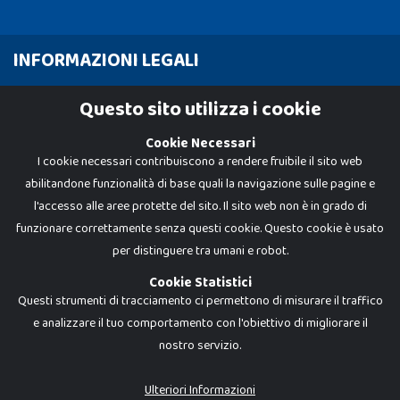
INFORMAZIONI LEGALI
Cookie Policy
Questo sito utilizza i cookie
Privacy Policy
Cookie Necessari
I cookie necessari contribuiscono a rendere fruibile il sito web
abilitandone funzionalità di base quali la navigazione sulle pagine e
l'accesso alle aree protette del sito. Il sito web non è in grado di
funzionare correttamente senza questi cookie. Questo cookie è usato
per distinguere tra umani e robot.
Cookie Statistici
Questi strumenti di tracciamento ci permettono di misurare il traffico
e analizzare il tuo comportamento con l'obiettivo di migliorare il
nostro servizio.
Dadi e Mattoncini è un brand di Giocabene Srl. Ogni riproduzione o utilizzo non
espressamente autorizzato è severamente vietato. Tutti i loghi, marchi,
brand elencati nel presente shop sono di proprietà dei rispettivi titolari.
I prezzi e le promozioni pubblicate potrebbero differire da quanto esposto in
Ulteriori Informazioni