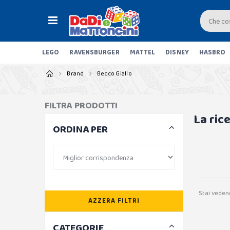
LEGO
RAVENSBURGER
MATTEL
DISNEY
HASBRO
Brand
Becco Giallo
FILTRA PRODOTTI
La ric
ORDINA PER
Stai veden
AZZERA FILTRI
CATEGORIE