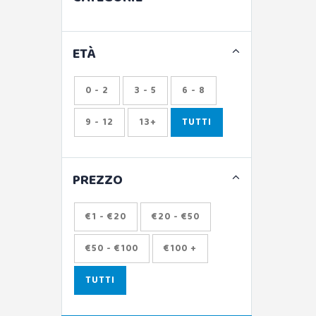
ETÀ
0 - 2
3 - 5
6 - 8
9 - 12
13+
TUTTI
PREZZO
€1 - €20
€20 - €50
€50 - €100
€100 +
TUTTI