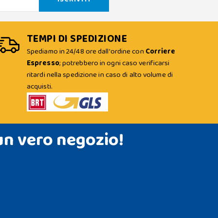
TEMPI DI SPEDIZIONE
Spediamo in 24/48 ore dall'ordine con
Corriere
Espresso
; potrebbero in ogni caso verificarsi
ritardi nella spedizione in caso di alto volume di
acquisti.
un vero negozio!