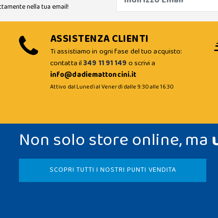
ttamente nella tua email!
ASSISTENZA CLIENTI
Ti assistiamo in ogni fase del tuo acquisto:
contatta il
349 11 91 149
o scrivi a
info@dadiemattoncini.it
Attivo dal Lunedì al Venerdì dalle 9:30 alle 16:30
Non solo store online, ma
SCOPRI TUTTI I NOSTRI PUNTI VENDITA