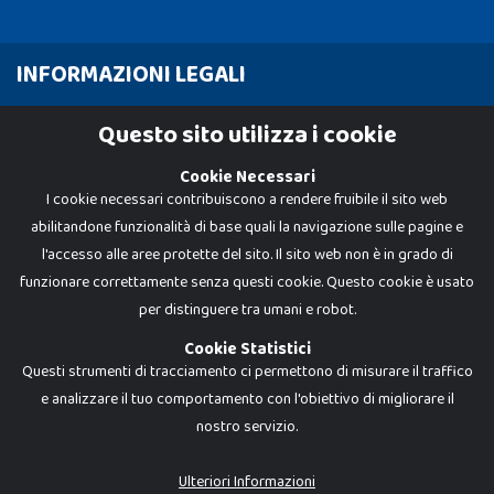
INFORMAZIONI LEGALI
Cookie Policy
Questo sito utilizza i cookie
Privacy Policy
Cookie Necessari
I cookie necessari contribuiscono a rendere fruibile il sito web
abilitandone funzionalità di base quali la navigazione sulle pagine e
l'accesso alle aree protette del sito. Il sito web non è in grado di
funzionare correttamente senza questi cookie. Questo cookie è usato
per distinguere tra umani e robot.
Cookie Statistici
Questi strumenti di tracciamento ci permettono di misurare il traffico
e analizzare il tuo comportamento con l'obiettivo di migliorare il
nostro servizio.
Dadi e Mattoncini è un brand di Giocabene Srl. Ogni riproduzione o utilizzo non
espressamente autorizzato è severamente vietato. Tutti i loghi, marchi,
brand elencati nel presente shop sono di proprietà dei rispettivi titolari.
I prezzi e le promozioni pubblicate potrebbero differire da quanto esposto in
Ulteriori Informazioni