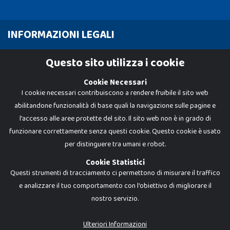
INFORMAZIONI LEGALI
Cookie Policy
Questo sito utilizza i cookie
Privacy Policy
Cookie Necessari
I cookie necessari contribuiscono a rendere fruibile il sito web
abilitandone funzionalità di base quali la navigazione sulle pagine e
l'accesso alle aree protette del sito. Il sito web non è in grado di
funzionare correttamente senza questi cookie. Questo cookie è usato
per distinguere tra umani e robot.
Cookie Statistici
Questi strumenti di tracciamento ci permettono di misurare il traffico
e analizzare il tuo comportamento con l'obiettivo di migliorare il
nostro servizio.
Dadi e Mattoncini è un brand di Giocabene Srl. Ogni riproduzione o utilizzo non
espressamente autorizzato è severamente vietato. Tutti i loghi, marchi,
brand elencati nel presente shop sono di proprietà dei rispettivi titolari.
I prezzi e le promozioni pubblicate potrebbero differire da quanto esposto in
Ulteriori Informazioni