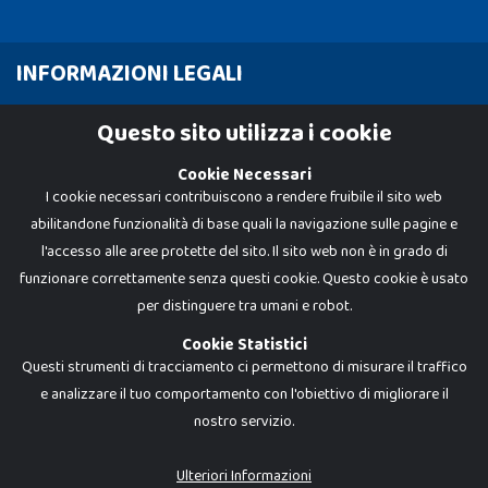
INFORMAZIONI LEGALI
Cookie Policy
Questo sito utilizza i cookie
Privacy Policy
Cookie Necessari
I cookie necessari contribuiscono a rendere fruibile il sito web
abilitandone funzionalità di base quali la navigazione sulle pagine e
l'accesso alle aree protette del sito. Il sito web non è in grado di
funzionare correttamente senza questi cookie. Questo cookie è usato
per distinguere tra umani e robot.
Cookie Statistici
Questi strumenti di tracciamento ci permettono di misurare il traffico
e analizzare il tuo comportamento con l'obiettivo di migliorare il
nostro servizio.
Dadi e Mattoncini è un brand di Giocabene Srl. Ogni riproduzione o utilizzo non
espressamente autorizzato è severamente vietato. Tutti i loghi, marchi,
brand elencati nel presente shop sono di proprietà dei rispettivi titolari.
I prezzi e le promozioni pubblicate potrebbero differire da quanto esposto in
Ulteriori Informazioni