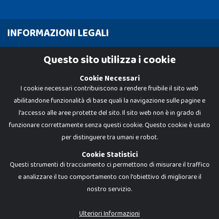
INFORMAZIONI LEGALI
Cookie Policy
Questo sito utilizza i cookie
Privacy Policy
Cookie Necessari
I cookie necessari contribuiscono a rendere fruibile il sito web
abilitandone funzionalità di base quali la navigazione sulle pagine e
l'accesso alle aree protette del sito. Il sito web non è in grado di
funzionare correttamente senza questi cookie. Questo cookie è usato
per distinguere tra umani e robot.
Cookie Statistici
Questi strumenti di tracciamento ci permettono di misurare il traffico
e analizzare il tuo comportamento con l'obiettivo di migliorare il
nostro servizio.
Dadi e Mattoncini è un brand di Giocabene Srl. Ogni riproduzione o utilizzo non
espressamente autorizzato è severamente vietato. Tutti i loghi, marchi,
brand elencati nel presente shop sono di proprietà dei rispettivi titolari.
I prezzi e le promozioni pubblicate potrebbero differire da quanto esposto in
Ulteriori Informazioni