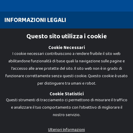
INFORMAZIONI LEGALI
Cookie Policy
Questo sito utilizza i cookie
Privacy Policy
Cookie Necessari
I cookie necessari contribuiscono a rendere fruibile il sito web
abilitandone funzionalità di base quali la navigazione sulle pagine e
l'accesso alle aree protette del sito. Il sito web non è in grado di
funzionare correttamente senza questi cookie. Questo cookie è usato
per distinguere tra umani e robot.
Cookie Statistici
Questi strumenti di tracciamento ci permettono di misurare il traffico
e analizzare il tuo comportamento con l'obiettivo di migliorare il
nostro servizio.
Dadi e Mattoncini è un brand di Giocabene Srl. Ogni riproduzione o utilizzo non
espressamente autorizzato è severamente vietato. Tutti i loghi, marchi,
brand elencati nel presente shop sono di proprietà dei rispettivi titolari.
I prezzi e le promozioni pubblicate potrebbero differire da quanto esposto in
Ulteriori Informazioni