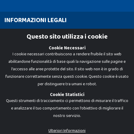
INFORMAZIONI LEGALI
Cookie Policy
Questo sito utilizza i cookie
Privacy Policy
Cookie Necessari
I cookie necessari contribuiscono a rendere fruibile il sito web
abilitandone funzionalità di base quali la navigazione sulle pagine e
l'accesso alle aree protette del sito. Il sito web non è in grado di
funzionare correttamente senza questi cookie. Questo cookie è usato
per distinguere tra umani e robot.
Cookie Statistici
Questi strumenti di tracciamento ci permettono di misurare il traffico
e analizzare il tuo comportamento con l'obiettivo di migliorare il
nostro servizio.
Dadi e Mattoncini è un brand di Giocabene Srl. Ogni riproduzione o utilizzo non
espressamente autorizzato è severamente vietato. Tutti i loghi, marchi,
brand elencati nel presente shop sono di proprietà dei rispettivi titolari.
I prezzi e le promozioni pubblicate potrebbero differire da quanto esposto in
Ulteriori Informazioni