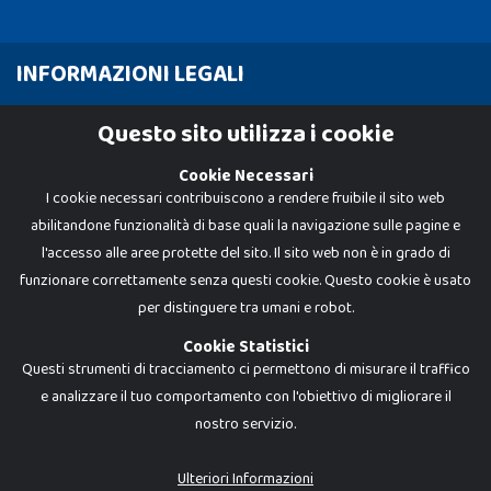
INFORMAZIONI LEGALI
Cookie Policy
Questo sito utilizza i cookie
Privacy Policy
Cookie Necessari
I cookie necessari contribuiscono a rendere fruibile il sito web
abilitandone funzionalità di base quali la navigazione sulle pagine e
l'accesso alle aree protette del sito. Il sito web non è in grado di
funzionare correttamente senza questi cookie. Questo cookie è usato
per distinguere tra umani e robot.
Cookie Statistici
Questi strumenti di tracciamento ci permettono di misurare il traffico
e analizzare il tuo comportamento con l'obiettivo di migliorare il
nostro servizio.
Dadi e Mattoncini è un brand di Giocabene Srl. Ogni riproduzione o utilizzo non
espressamente autorizzato è severamente vietato. Tutti i loghi, marchi,
brand elencati nel presente shop sono di proprietà dei rispettivi titolari.
I prezzi e le promozioni pubblicate potrebbero differire da quanto esposto in
Ulteriori Informazioni