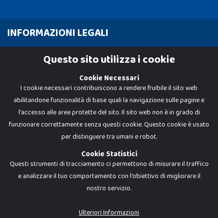
INFORMAZIONI LEGALI
Cookie Policy
Questo sito utilizza i cookie
Privacy Policy
Cookie Necessari
I cookie necessari contribuiscono a rendere fruibile il sito web
abilitandone funzionalità di base quali la navigazione sulle pagine e
l'accesso alle aree protette del sito. Il sito web non è in grado di
funzionare correttamente senza questi cookie. Questo cookie è usato
per distinguere tra umani e robot.
Cookie Statistici
Questi strumenti di tracciamento ci permettono di misurare il traffico
e analizzare il tuo comportamento con l'obiettivo di migliorare il
nostro servizio.
Dadi e Mattoncini è un brand di Giocabene Srl. Ogni riproduzione o utilizzo non
espressamente autorizzato è severamente vietato. Tutti i loghi, marchi,
brand elencati nel presente shop sono di proprietà dei rispettivi titolari.
I prezzi e le promozioni pubblicate potrebbero differire da quanto esposto in
Ulteriori Informazioni