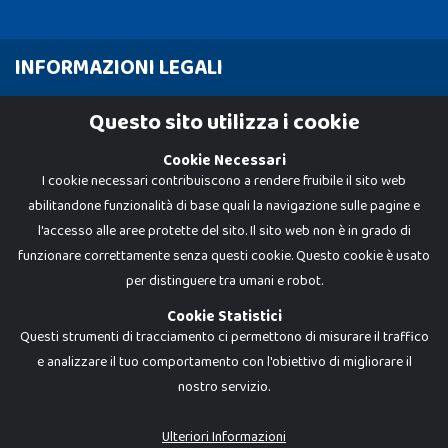
INFORMAZIONI LEGALI
Cookie Policy
Questo sito utilizza i cookie
Privacy Policy
Cookie Necessari
I cookie necessari contribuiscono a rendere fruibile il sito web
abilitandone funzionalità di base quali la navigazione sulle pagine e
l'accesso alle aree protette del sito. Il sito web non è in grado di
funzionare correttamente senza questi cookie. Questo cookie è usato
per distinguere tra umani e robot.
Cookie Statistici
Questi strumenti di tracciamento ci permettono di misurare il traffico
e analizzare il tuo comportamento con l'obiettivo di migliorare il
nostro servizio.
Dadi e Mattoncini è un brand di Giocabene Srl. Ogni riproduzione o utilizzo non
espressamente autorizzato è severamente vietato. Tutti i loghi, marchi,
brand elencati nel presente shop sono di proprietà dei rispettivi titolari.
I prezzi e le promozioni pubblicate potrebbero differire da quanto esposto in
Ulteriori Informazioni