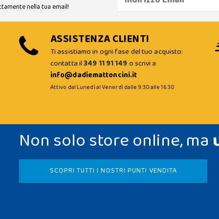
ttamente nella tua email!
ASSISTENZA CLIENTI
Ti assistiamo in ogni fase del tuo acquisto:
contatta il
349 11 91 149
o scrivi a
info@dadiemattoncini.it
Attivo dal Lunedì al Venerdì dalle 9:30 alle 16:30
Non solo store online, ma
SCOPRI TUTTI I NOSTRI PUNTI VENDITA