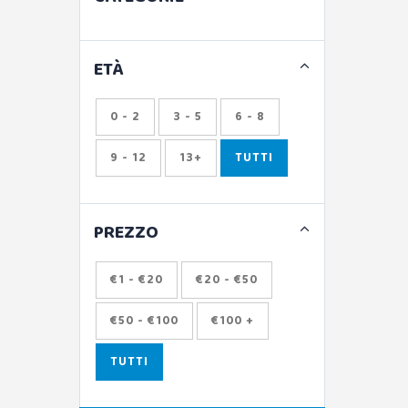
ETÀ
0 - 2
3 - 5
6 - 8
9 - 12
13+
TUTTI
PREZZO
€1 - €20
€20 - €50
€50 - €100
€100 +
TUTTI