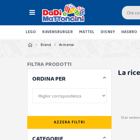
LEGO
RAVENSBURGER
MATTEL
DISNEY
HASBRO
Brand
Armenia
FILTRA PRODOTTI
La ric
ORDINA PER
Stai veden
AZZERA FILTRI
CATEGORIE