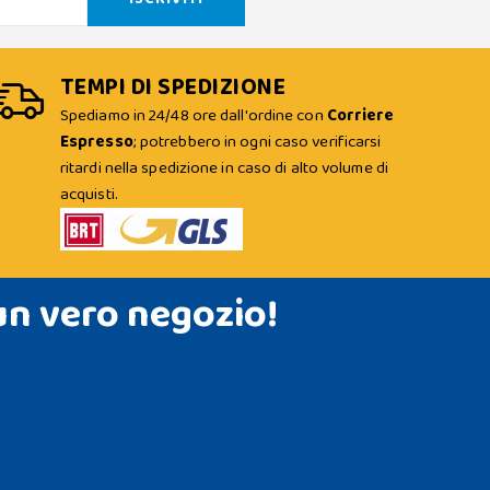
TEMPI DI SPEDIZIONE
Spediamo in 24/48 ore dall'ordine con
Corriere
Espresso
; potrebbero in ogni caso verificarsi
ritardi nella spedizione in caso di alto volume di
acquisti.
un vero negozio!