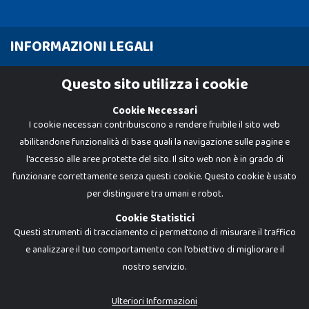
INFORMAZIONI LEGALI
Cookie Policy
Questo sito utilizza i cookie
Privacy Policy
Cookie Necessari
I cookie necessari contribuiscono a rendere fruibile il sito web
abilitandone funzionalità di base quali la navigazione sulle pagine e
l'accesso alle aree protette del sito. Il sito web non è in grado di
funzionare correttamente senza questi cookie. Questo cookie è usato
per distinguere tra umani e robot.
Cookie Statistici
Questi strumenti di tracciamento ci permettono di misurare il traffico
e analizzare il tuo comportamento con l'obiettivo di migliorare il
nostro servizio.
Dadi e Mattoncini è un brand di Giocabene Srl. Ogni riproduzione o utilizzo non
espressamente autorizzato è severamente vietato. Tutti i loghi, marchi,
brand elencati nel presente shop sono di proprietà dei rispettivi titolari.
I prezzi e le promozioni pubblicate potrebbero differire da quanto esposto in
Ulteriori Informazioni