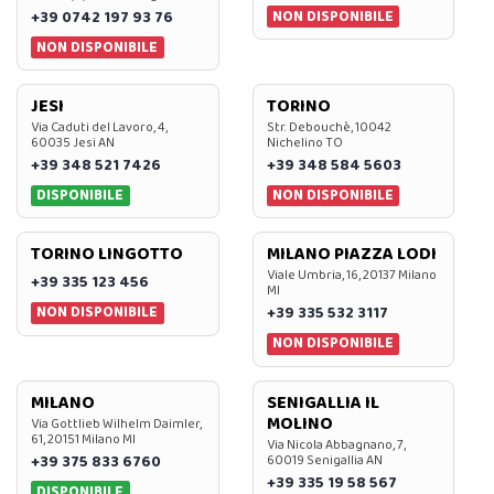
NON DISPONIBILE
+39 0742 197 93 76
NON DISPONIBILE
JESI
TORINO
Via Caduti del Lavoro, 4,
Str. Debouchè, 10042
60035 Jesi AN
Nichelino TO
+39 348 521 7426
+39 348 584 5603
DISPONIBILE
NON DISPONIBILE
TORINO LINGOTTO
MILANO PIAZZA LODI
Viale Umbria, 16, 20137 Milano
+39 335 123 456
MI
NON DISPONIBILE
+39 335 532 3117
NON DISPONIBILE
MILANO
SENIGALLIA IL
MOLINO
Via Gottlieb Wilhelm Daimler,
61, 20151 Milano MI
Via Nicola Abbagnano, 7,
+39 375 833 6760
60019 Senigallia AN
+39 335 19 58 567
DISPONIBILE