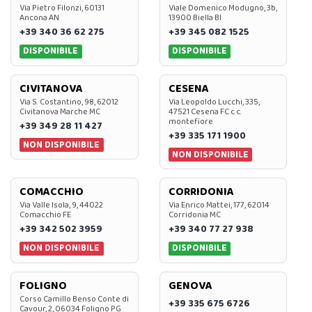
Via Pietro Filonzi, 60131
Viale Domenico Modugno, 3b,
Ancona AN
13900 Biella BI
+39 340 36 62 275
+39 345 082 1525
DISPONIBILE
DISPONIBILE
CIVITANOVA
CESENA
Via S. Costantino, 98, 62012
Via Leopoldo Lucchi, 335,
Civitanova Marche MC
47521 Cesena FC c.c.
montefiore
+39 349 28 11 427
+39 335 171 1900
NON DISPONIBILE
NON DISPONIBILE
COMACCHIO
CORRIDONIA
Via Valle Isola, 9, 44022
Via Enrico Mattei, 177, 62014
Comacchio FE
Corridonia MC
+39 342 502 3959
+39 340 77 27 938
NON DISPONIBILE
DISPONIBILE
FOLIGNO
GENOVA
Corso Camillo Benso Conte di
+39 335 675 6726
Cavour, 2, 06034 Foligno PG