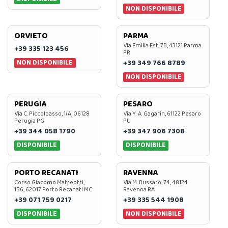
NON DISPONIBILE
ORVIETO
PARMA
Via Emilia Est, 7B, 43121 Parma
+39 335 123 456
PR
NON DISPONIBILE
+39 349 766 8789
NON DISPONIBILE
PERUGIA
PESARO
Via C. Piccolpasso, 1/A, 06128
Via Y. A. Gagarin, 61122 Pesaro
Perugia PG
PU
+39 344 058 1790
+39 347 906 7308
DISPONIBILE
DISPONIBILE
PORTO RECANATI
RAVENNA
Corso Giacomo Matteotti,
Via M. Bussato, 74, 48124
156, 62017 Porto Recanati MC
Ravenna RA
+39 071 759 0217
+39 335 544 1908
DISPONIBILE
NON DISPONIBILE