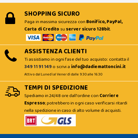
SHOPPING SICURO
Paga in massima sicurezza con
Bonifico, PayPal,
Carta di Credito
su
server sicuro 128bit
.
ASSISTENZA CLIENTI
Ti assistiamo in ogni fase del tuo acquisto: contatta il
349 11 91 149
o scrivi a
info@dadiemattoncini.it
Attivo dal Lunedì al Venerdì dalle 9:30 alle 16:30
TEMPI DI SPEDIZIONE
Spediamo in 24/48 ore dall'ordine con
Corriere
Espresso
; potrebbero in ogni caso verificarsi ritardi
nella spedizione in caso di alto volume di acquisti.