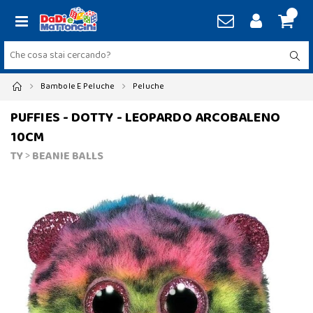
Bambole E Peluche
Peluche
PUFFIES - DOTTY - LEOPARDO ARCOBALENO
10CM
TY
>
BEANIE BALLS