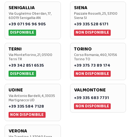
SENIGALLIA
SIENA
Via Guglielmo Oberdan, 17,
Piazzale Rosselli, 25, 53100
60019 Senigallia AN
Siena SI
+39 071 96 96 905
+39 335 528 6171
DISPONIBILE
NON DISPONIBILE
TERNI
TORINO
Via Montefiorino, 21, 05100
Corso Romania, 460, 10156
Terni TR
Torino TO
+39 342 851 6535
+39 375 73 89 174
DISPONIBILE
NON DISPONIBILE
UDINE
VALMONTONE
Via Antonio Bardelli, 4, 33035
+39 335 683 7731
Martignacco UD
NON DISPONIBILE
+39 335 584 7128
NON DISPONIBILE
VERONA
Via Trentino, 1, 37060 Sona