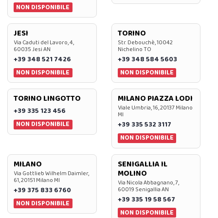
NON DISPONIBILE
JESI
TORINO
Via Caduti del Lavoro, 4,
Str. Debouchè, 10042
60035 Jesi AN
Nichelino TO
+39 348 521 7426
+39 348 584 5603
NON DISPONIBILE
NON DISPONIBILE
TORINO LINGOTTO
MILANO PIAZZA LODI
Viale Umbria, 16, 20137 Milano
+39 335 123 456
MI
NON DISPONIBILE
+39 335 532 3117
NON DISPONIBILE
MILANO
SENIGALLIA IL
MOLINO
Via Gottlieb Wilhelm Daimler,
61, 20151 Milano MI
Via Nicola Abbagnano, 7,
+39 375 833 6760
60019 Senigallia AN
+39 335 19 58 567
NON DISPONIBILE
NON DISPONIBILE