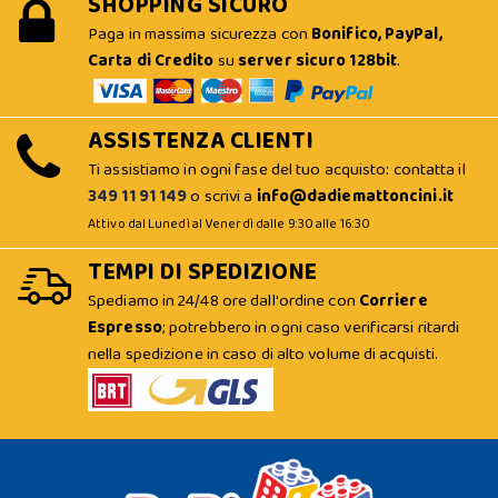
SHOPPING SICURO
Paga in massima sicurezza con
Bonifico, PayPal,
Carta di Credito
su
server sicuro 128bit
.
ASSISTENZA CLIENTI
Ti assistiamo in ogni fase del tuo acquisto: contatta il
349 11 91 149
o scrivi a
info@dadiemattoncini.it
Attivo dal Lunedì al Venerdì dalle 9:30 alle 16:30
TEMPI DI SPEDIZIONE
Spediamo in 24/48 ore dall'ordine con
Corriere
Espresso
; potrebbero in ogni caso verificarsi ritardi
nella spedizione in caso di alto volume di acquisti.