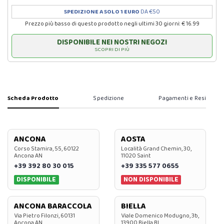
SPEDIZIONE A SOLO 1 EURO
DA €50
Prezzo più basso di questo prodotto negli ultimi 30 giorni: € 16.99
DISPONIBILE NEI NOSTRI NEGOZI
SCOPRI DI PIÙ
Scheda Prodotto
Spedizione
Pagamenti e Resi
ANCONA
AOSTA
Corso Stamira, 55, 60122
Località Grand Chemin, 30,
Ancona AN
11020 Saint
+39 392 80 30 015
+39 335 577 0655
DISPONIBILE
NON DISPONIBILE
ANCONA BARACCOLA
BIELLA
Via Pietro Filonzi, 60131
Viale Domenico Modugno, 3b,
Ancona AN
13900 Biella BI