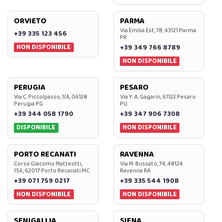
ORVIETO
PARMA
Via Emilia Est, 7B, 43121 Parma
+39 335 123 456
PR
NON DISPONIBILE
+39 349 766 8789
NON DISPONIBILE
PERUGIA
PESARO
Via C. Piccolpasso, 1/A, 06128
Via Y. A. Gagarin, 61122 Pesaro
Perugia PG
PU
+39 344 058 1790
+39 347 906 7308
DISPONIBILE
NON DISPONIBILE
PORTO RECANATI
RAVENNA
Corso Giacomo Matteotti,
Via M. Bussato, 74, 48124
156, 62017 Porto Recanati MC
Ravenna RA
+39 071 759 0217
+39 335 544 1908
NON DISPONIBILE
NON DISPONIBILE
SENIGALLIA
SIENA