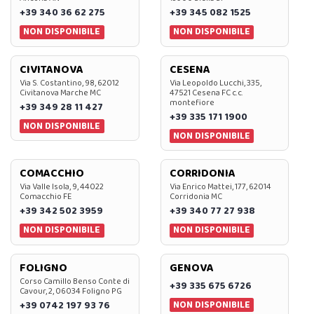
+39 340 36 62 275
+39 345 082 1525
NON DISPONIBILE
NON DISPONIBILE
CIVITANOVA
CESENA
Via S. Costantino, 98, 62012
Via Leopoldo Lucchi, 335,
Civitanova Marche MC
47521 Cesena FC c.c.
montefiore
+39 349 28 11 427
+39 335 171 1900
NON DISPONIBILE
NON DISPONIBILE
COMACCHIO
CORRIDONIA
Via Valle Isola, 9, 44022
Via Enrico Mattei, 177, 62014
Comacchio FE
Corridonia MC
+39 342 502 3959
+39 340 77 27 938
NON DISPONIBILE
NON DISPONIBILE
FOLIGNO
GENOVA
Corso Camillo Benso Conte di
+39 335 675 6726
Cavour, 2, 06034 Foligno PG
NON DISPONIBILE
+39 0742 197 93 76