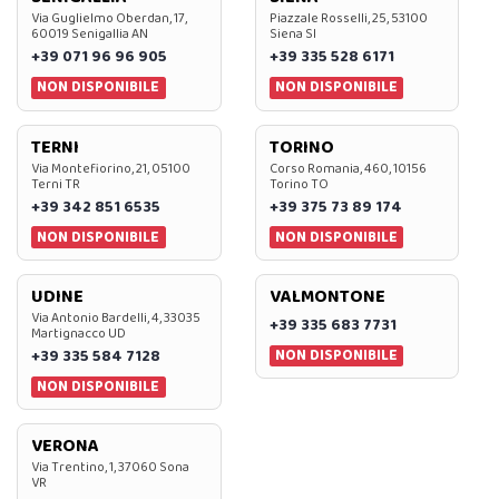
Via Guglielmo Oberdan, 17,
Piazzale Rosselli, 25, 53100
60019 Senigallia AN
Siena SI
+39 071 96 96 905
+39 335 528 6171
NON DISPONIBILE
NON DISPONIBILE
TERNI
TORINO
Via Montefiorino, 21, 05100
Corso Romania, 460, 10156
Terni TR
Torino TO
+39 342 851 6535
+39 375 73 89 174
NON DISPONIBILE
NON DISPONIBILE
UDINE
VALMONTONE
Via Antonio Bardelli, 4, 33035
+39 335 683 7731
Martignacco UD
NON DISPONIBILE
+39 335 584 7128
NON DISPONIBILE
VERONA
Via Trentino, 1, 37060 Sona
VR