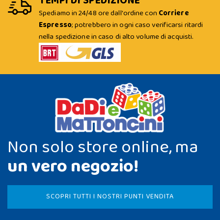
TEMPI DI SPEDIZIONE
Spediamo in 24/48 ore dall'ordine con
Corriere
Espresso
; potrebbero in ogni caso verificarsi ritardi
nella spedizione in caso di alto volume di acquisti.
Non solo store online, ma
un vero negozio!
SCOPRI TUTTI I NOSTRI PUNTI VENDITA