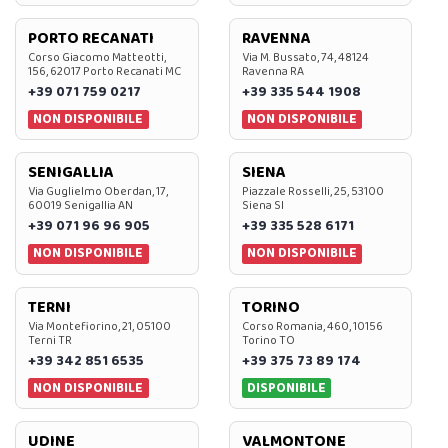
PORTO RECANATI
RAVENNA
Corso Giacomo Matteotti,
Via M. Bussato, 74, 48124
156, 62017 Porto Recanati MC
Ravenna RA
+39 071 759 0217
+39 335 544 1908
NON DISPONIBILE
NON DISPONIBILE
SENIGALLIA
SIENA
Via Guglielmo Oberdan, 17,
Piazzale Rosselli, 25, 53100
60019 Senigallia AN
Siena SI
+39 071 96 96 905
+39 335 528 6171
NON DISPONIBILE
NON DISPONIBILE
TERNI
TORINO
Via Montefiorino, 21, 05100
Corso Romania, 460, 10156
Terni TR
Torino TO
+39 342 851 6535
+39 375 73 89 174
NON DISPONIBILE
DISPONIBILE
UDINE
VALMONTONE