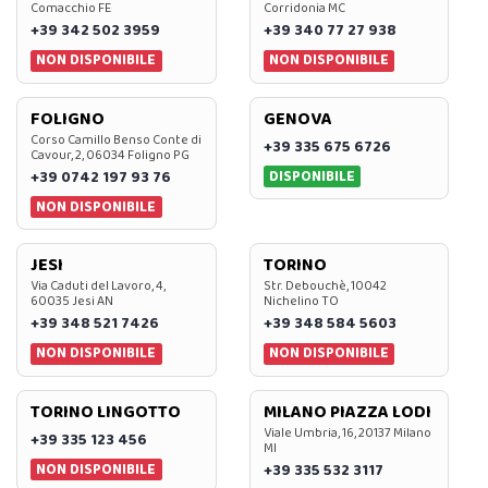
Comacchio FE
Corridonia MC
+39 342 502 3959
+39 340 77 27 938
NON DISPONIBILE
NON DISPONIBILE
FOLIGNO
GENOVA
Corso Camillo Benso Conte di
+39 335 675 6726
Cavour, 2, 06034 Foligno PG
DISPONIBILE
+39 0742 197 93 76
NON DISPONIBILE
JESI
TORINO
Via Caduti del Lavoro, 4,
Str. Debouchè, 10042
60035 Jesi AN
Nichelino TO
+39 348 521 7426
+39 348 584 5603
NON DISPONIBILE
NON DISPONIBILE
TORINO LINGOTTO
MILANO PIAZZA LODI
Viale Umbria, 16, 20137 Milano
+39 335 123 456
MI
NON DISPONIBILE
+39 335 532 3117