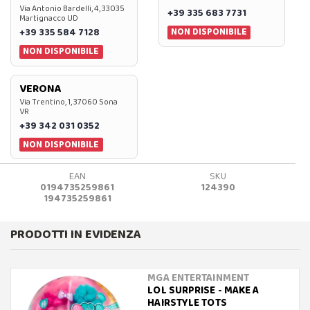
Via Antonio Bardelli, 4, 33035
+39 335 683 7731
Martignacco UD
NON DISPONIBILE
+39 335 584 7128
NON DISPONIBILE
VERONA
Via Trentino, 1, 37060 Sona
VR
+39 342 031 0352
NON DISPONIBILE
EAN
SKU
0194735259861
124390
194735259861
PRODOTTI IN EVIDENZA
MGA ENTERTAINMENT
LOL SURPRISE - MAKE A
HAIRSTYLE TOTS