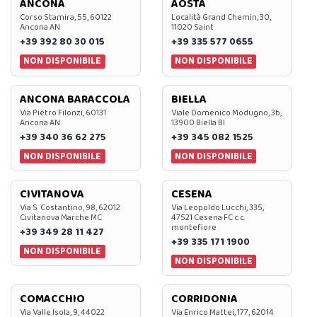
ANCONA
AOSTA
Corso Stamira, 55, 60122
Località Grand Chemin, 30,
Ancona AN
11020 Saint
+39 392 80 30 015
+39 335 577 0655
NON DISPONIBILE
NON DISPONIBILE
ANCONA BARACCOLA
BIELLA
Via Pietro Filonzi, 60131
Viale Domenico Modugno, 3b,
Ancona AN
13900 Biella BI
+39 340 36 62 275
+39 345 082 1525
NON DISPONIBILE
NON DISPONIBILE
CIVITANOVA
CESENA
Via S. Costantino, 98, 62012
Via Leopoldo Lucchi, 335,
Civitanova Marche MC
47521 Cesena FC c.c.
montefiore
+39 349 28 11 427
+39 335 171 1900
NON DISPONIBILE
NON DISPONIBILE
COMACCHIO
CORRIDONIA
Via Valle Isola, 9, 44022
Via Enrico Mattei, 177, 62014