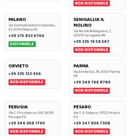
NON DISPONIBILE
MILANO
SENIGALLIA IL
MOLINO
Via Gottlieb Wilhelm Daimler,
61, 20151 Milano MI
Via Nicola Abbagnano, 7,
+39 375 833 6760
60019 Senigallia AN
+39 335 19 58 567
DISPONIBILE
NON DISPONIBILE
ORVIETO
PARMA
Via Emilia Est, 7B, 43121 Parma
+39 335 123 456
PR
NON DISPONIBILE
+39 349 766 8789
NON DISPONIBILE
PERUGIA
PESARO
Via C. Piccolpasso, 1/A, 06128
Via Y. A. Gagarin, 61122 Pesaro
Perugia PG
PU
+39 344 058 1790
+39 347 906 7308
NON DISPONIBILE
NON DISPONIBILE