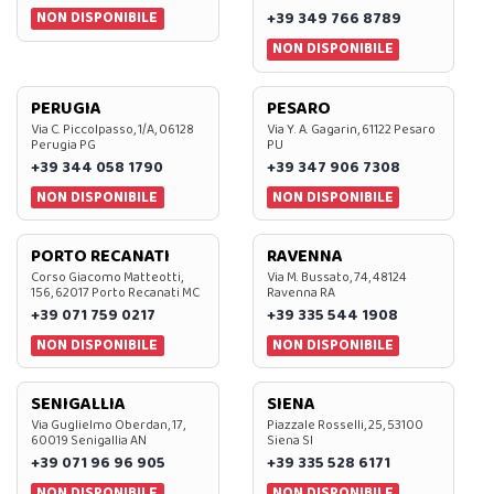
NON DISPONIBILE
+39 349 766 8789
NON DISPONIBILE
PERUGIA
PESARO
Via C. Piccolpasso, 1/A, 06128
Via Y. A. Gagarin, 61122 Pesaro
Perugia PG
PU
+39 344 058 1790
+39 347 906 7308
NON DISPONIBILE
NON DISPONIBILE
PORTO RECANATI
RAVENNA
Corso Giacomo Matteotti,
Via M. Bussato, 74, 48124
156, 62017 Porto Recanati MC
Ravenna RA
+39 071 759 0217
+39 335 544 1908
NON DISPONIBILE
NON DISPONIBILE
SENIGALLIA
SIENA
Via Guglielmo Oberdan, 17,
Piazzale Rosselli, 25, 53100
60019 Senigallia AN
Siena SI
+39 071 96 96 905
+39 335 528 6171
NON DISPONIBILE
NON DISPONIBILE