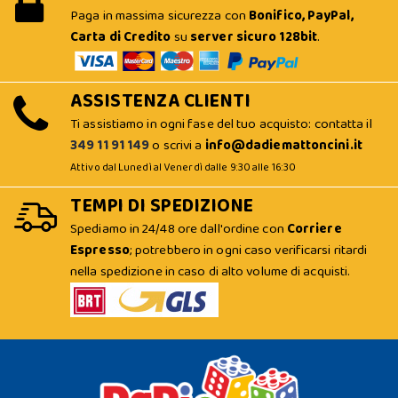
Paga in massima sicurezza con
Bonifico, PayPal,
Carta di Credito
su
server sicuro 128bit
.
ASSISTENZA CLIENTI
Ti assistiamo in ogni fase del tuo acquisto: contatta il
349 11 91 149
o scrivi a
info@dadiemattoncini.it
Attivo dal Lunedì al Venerdì dalle 9:30 alle 16:30
TEMPI DI SPEDIZIONE
Spediamo in 24/48 ore dall'ordine con
Corriere
Espresso
; potrebbero in ogni caso verificarsi ritardi
nella spedizione in caso di alto volume di acquisti.