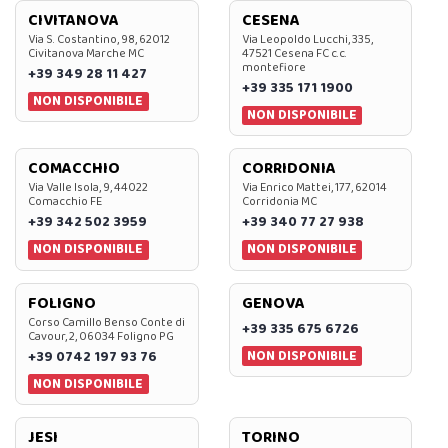
CIVITANOVA
CESENA
Via S. Costantino, 98, 62012
Via Leopoldo Lucchi, 335,
Civitanova Marche MC
47521 Cesena FC c.c.
montefiore
+39 349 28 11 427
+39 335 171 1900
NON DISPONIBILE
NON DISPONIBILE
COMACCHIO
CORRIDONIA
Via Valle Isola, 9, 44022
Via Enrico Mattei, 177, 62014
Comacchio FE
Corridonia MC
+39 342 502 3959
+39 340 77 27 938
NON DISPONIBILE
NON DISPONIBILE
FOLIGNO
GENOVA
Corso Camillo Benso Conte di
+39 335 675 6726
Cavour, 2, 06034 Foligno PG
NON DISPONIBILE
+39 0742 197 93 76
NON DISPONIBILE
JESI
TORINO