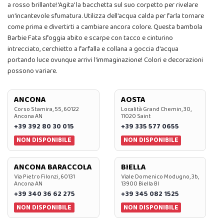
a rosso brillante! 'Agita' la bacchetta sul suo corpetto per rivelare
un'incantevole sfumatura. Utilizza dell'acqua calda per farla tornare
come prima e divertirti a cambiare ancora colore. Questa bambola
Barbie Fata sfoggia abito e scarpe con tacco e cinturino
intrecciato, cerchietto a farfalla e collana a goccia d'acqua
portando luce ovunque arrivi l'immaginazione! Colori e decorazioni
possono variare.
ANCONA
AOSTA
Corso Stamira, 55, 60122
Località Grand Chemin, 30,
Ancona AN
11020 Saint
+39 392 80 30 015
+39 335 577 0655
NON DISPONIBILE
NON DISPONIBILE
ANCONA BARACCOLA
BIELLA
Via Pietro Filonzi, 60131
Viale Domenico Modugno, 3b,
Ancona AN
13900 Biella BI
+39 340 36 62 275
+39 345 082 1525
NON DISPONIBILE
NON DISPONIBILE