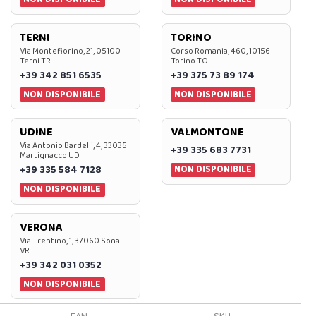
TERNI
TORINO
Via Montefiorino, 21, 05100
Corso Romania, 460, 10156
Terni TR
Torino TO
+39 342 851 6535
+39 375 73 89 174
NON DISPONIBILE
NON DISPONIBILE
UDINE
VALMONTONE
Via Antonio Bardelli, 4, 33035
+39 335 683 7731
Martignacco UD
NON DISPONIBILE
+39 335 584 7128
NON DISPONIBILE
VERONA
Via Trentino, 1, 37060 Sona
VR
+39 342 031 0352
NON DISPONIBILE