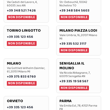
Via Caduti del Lavoro, 4,
Str. Debouchè, 10042
60035 Jesi AN
Nichelino TO
+39 348 521 7426
+39 348 584 5603
NON DISPONIBILE
NON DISPONIBILE
TORINO LINGOTTO
MILANO PIAZZA LODI
Viale Umbria, 16, 20137 Milano
+39 335 123 456
MI
NON DISPONIBILE
+39 335 532 3117
NON DISPONIBILE
MILANO
SENIGALLIA IL
MOLINO
Via Gottlieb Wilhelm Daimler,
61, 20151 Milano MI
Via Nicola Abbagnano, 7,
+39 375 833 6760
60019 Senigallia AN
+39 335 19 58 567
NON DISPONIBILE
NON DISPONIBILE
ORVIETO
PARMA
Via Emilia Est, 7B, 43121 Parma
+39 335 123 456
PR