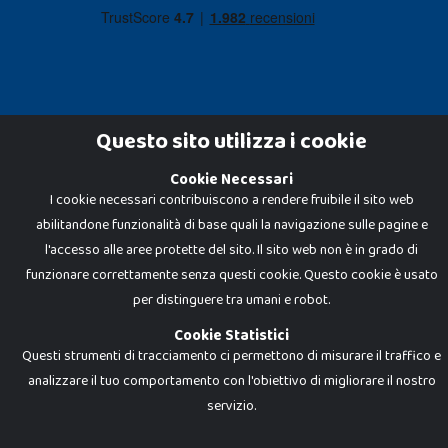
Questo sito utilizza i cookie
Cookie Necessari
Dadi e Mattoncini è un brand di Giocabene Srl. Ogni riproduzione o utilizzo non
I cookie necessari contribuiscono a rendere fruibile il sito web
espressamente autorizzato è severamente vietato. Tutti i loghi, marchi,
brand elencati nel presente shop sono di proprietà dei rispettivi titolari.
abilitandone funzionalità di base quali la navigazione sulle pagine e
I prezzi e le promozioni pubblicate potrebbero differire da quanto esposto in
negozio.
l'accesso alle aree protette del sito. Il sito web non è in grado di
Giocabene Srl - via della Posta 8, 20123 Milano (MI)
funzionare correttamente senza questi cookie. Questo cookie è usato
P.IVA 02608090425 - REA AN201199 - C.S. 10.000 i.v.
per distinguere tra umani e robot.
Cookie Statistici
Questi strumenti di tracciamento ci permettono di misurare il traffico e
analizzare il tuo comportamento con l'obiettivo di migliorare il nostro
servizio.