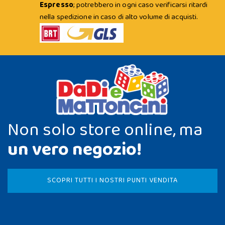
Espresso
; potrebbero in ogni caso verificarsi ritardi
nella spedizione in caso di alto volume di acquisti.
Non solo store online, ma
un vero negozio!
SCOPRI TUTTI I NOSTRI PUNTI VENDITA