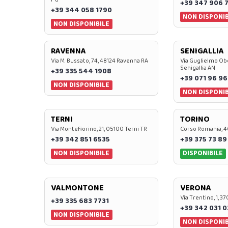
+39 347 906 
+39 344 058 1790
NON DISPONIB
NON DISPONIBILE
RAVENNA
SENIGALLIA
Via M. Bussato, 74, 48124 Ravenna RA
Via Guglielmo Obe
Senigallia AN
+39 335 544 1908
+39 071 96 96
NON DISPONIBILE
NON DISPONIB
TERNI
TORINO
Via Montefiorino, 21, 05100 Terni TR
Corso Romania, 4
+39 342 851 6535
+39 375 73 89
NON DISPONIBILE
DISPONIBILE
VALMONTONE
VERONA
Via Trentino, 1, 
+39 335 683 7731
+39 342 031 
NON DISPONIBILE
NON DISPONIB