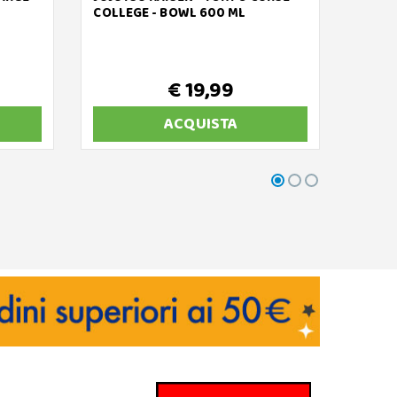
COLLEGE - BOWL 600 ML
MIKU
€ 19,99
ACQUISTA