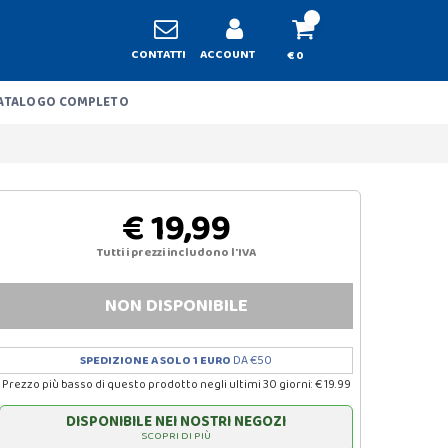
CONTATTI
ACCOUNT
€ 0
ATALOGO COMPLETO
€ 19,99
Tutti i prezzi includono l'IVA
NON DISPONIBILE
SPEDIZIONE A SOLO 1 EURO
DA €50
Prezzo più basso di questo prodotto negli ultimi 30 giorni: € 19.99
DISPONIBILE NEI NOSTRI NEGOZI
SCOPRI DI PIÙ