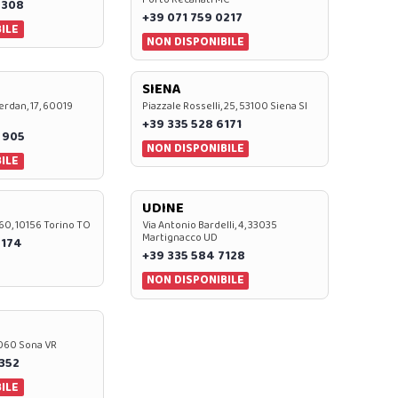
7308
+39 071 759 0217
ILE
NON DISPONIBILE
SIENA
rdan, 17, 60019
Piazzale Rosselli, 25, 53100 Siena SI
+39 335 528 6171
 905
NON DISPONIBILE
ILE
UDINE
60, 10156 Torino TO
Via Antonio Bardelli, 4, 33035
Martignacco UD
 174
+39 335 584 7128
NON DISPONIBILE
37060 Sona VR
0352
ILE