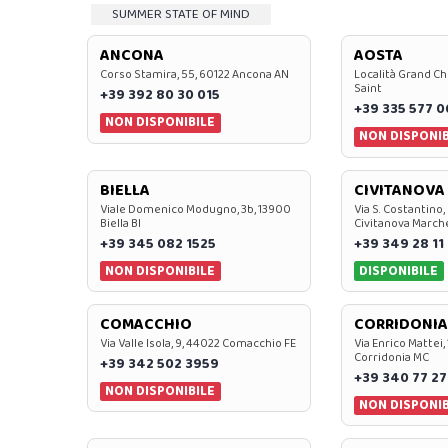
SUMMER STATE OF MIND
ANCONA
AOSTA
Corso Stamira, 55, 60122 Ancona AN
Località Grand Ch
Saint
+39 392 80 30 015
+39 335 577 
NON DISPONIBILE
NON DISPONIB
BIELLA
CIVITANOVA
Viale Domenico Modugno, 3b, 13900
Via S. Costantino,
Biella BI
Civitanova March
+39 345 082 1525
+39 349 28 11
NON DISPONIBILE
DISPONIBILE
COMACCHIO
CORRIDONIA
Via Valle Isola, 9, 44022 Comacchio FE
Via Enrico Mattei,
Corridonia MC
+39 342 502 3959
+39 340 77 27
NON DISPONIBILE
NON DISPONIB