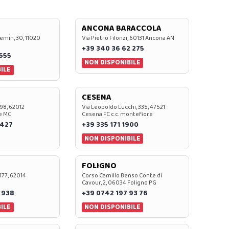
ANCONA BARACCOLA
emin, 30, 11020
Via Pietro Filonzi, 60131 Ancona AN
+39 340 36 62 275
0655
NON DISPONIBILE
ILE
CESENA
 98, 62012
Via Leopoldo Lucchi, 335, 47521
e MC
Cesena FC c.c. montefiore
 427
+39 335 171 1900
NON DISPONIBILE
FOLIGNO
 177, 62014
Corso Camillo Benso Conte di
Cavour, 2, 06034 Foligno PG
 938
+39 0742 197 93 76
ILE
NON DISPONIBILE