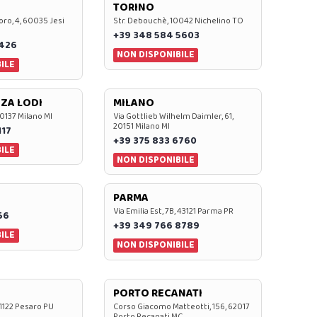
TORINO
oro, 4, 60035 Jesi
Str. Debouchè, 10042 Nichelino TO
+39 348 584 5603
7426
NON DISPONIBILE
ILE
ZA LODI
MILANO
20137 Milano MI
Via Gottlieb Wilhelm Daimler, 61,
20151 Milano MI
117
+39 375 833 6760
ILE
NON DISPONIBILE
PARMA
Via Emilia Est, 7B, 43121 Parma PR
56
+39 349 766 8789
ILE
NON DISPONIBILE
PORTO RECANATI
 61122 Pesaro PU
Corso Giacomo Matteotti, 156, 62017
Porto Recanati MC