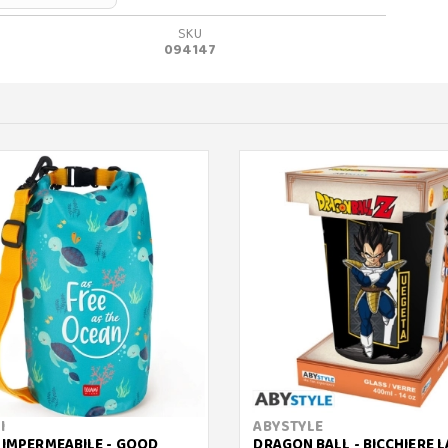
SKU
094147
I
ABYSTYLE
 IMPERMEABILE - GOOD
DRAGON BALL - BICCHIERE 