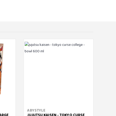
ABYSTYLE
ABYS
LARGE
JUJUTSU KAISEN - TOKYO CURSE
HATSU