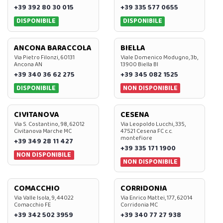
+39 392 80 30 015
+39 335 577 0655
DISPONIBILE
DISPONIBILE
ANCONA BARACCOLA
BIELLA
Via Pietro Filonzi, 60131
Viale Domenico Modugno, 3b,
Ancona AN
13900 Biella BI
+39 340 36 62 275
+39 345 082 1525
DISPONIBILE
NON DISPONIBILE
CIVITANOVA
CESENA
Via S. Costantino, 98, 62012
Via Leopoldo Lucchi, 335,
Civitanova Marche MC
47521 Cesena FC c.c.
montefiore
+39 349 28 11 427
+39 335 171 1900
NON DISPONIBILE
NON DISPONIBILE
COMACCHIO
CORRIDONIA
Via Valle Isola, 9, 44022
Via Enrico Mattei, 177, 62014
Comacchio FE
Corridonia MC
+39 342 502 3959
+39 340 77 27 938