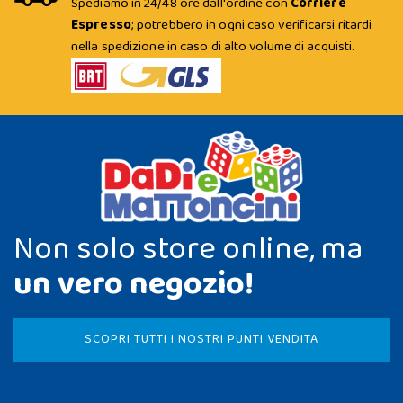
Spediamo in 24/48 ore dall'ordine con
Corriere
Espresso
; potrebbero in ogni caso verificarsi ritardi
nella spedizione in caso di alto volume di acquisti.
Non solo store online, ma
un vero negozio!
SCOPRI TUTTI I NOSTRI PUNTI VENDITA