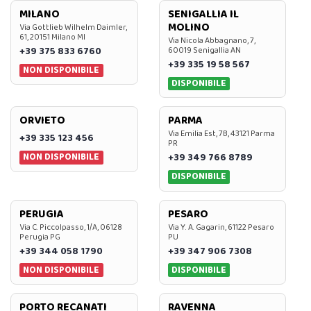
MILANO
SENIGALLIA IL
MOLINO
Via Gottlieb Wilhelm Daimler,
61, 20151 Milano MI
Via Nicola Abbagnano, 7,
+39 375 833 6760
60019 Senigallia AN
+39 335 19 58 567
NON DISPONIBILE
DISPONIBILE
ORVIETO
PARMA
Via Emilia Est, 7B, 43121 Parma
+39 335 123 456
PR
NON DISPONIBILE
+39 349 766 8789
DISPONIBILE
PERUGIA
PESARO
Via C. Piccolpasso, 1/A, 06128
Via Y. A. Gagarin, 61122 Pesaro
Perugia PG
PU
+39 344 058 1790
+39 347 906 7308
NON DISPONIBILE
DISPONIBILE
PORTO RECANATI
RAVENNA