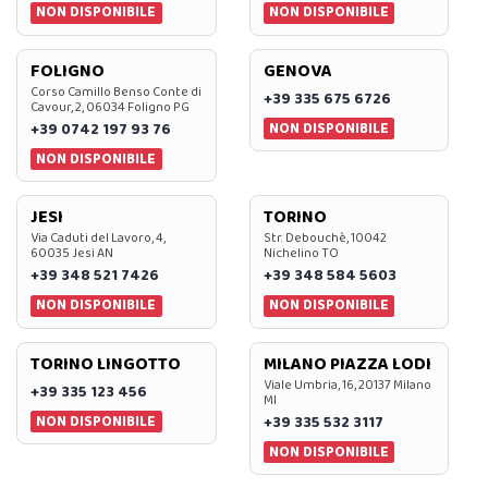
NON DISPONIBILE
NON DISPONIBILE
FOLIGNO
GENOVA
Corso Camillo Benso Conte di
+39 335 675 6726
Cavour, 2, 06034 Foligno PG
NON DISPONIBILE
+39 0742 197 93 76
NON DISPONIBILE
JESI
TORINO
Via Caduti del Lavoro, 4,
Str. Debouchè, 10042
60035 Jesi AN
Nichelino TO
+39 348 521 7426
+39 348 584 5603
NON DISPONIBILE
NON DISPONIBILE
TORINO LINGOTTO
MILANO PIAZZA LODI
Viale Umbria, 16, 20137 Milano
+39 335 123 456
MI
NON DISPONIBILE
+39 335 532 3117
NON DISPONIBILE