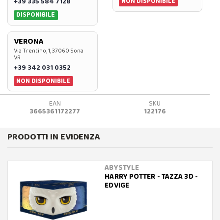
NON DISPONIBILE
+39 335 584 7128
DISPONIBILE
VERONA
Via Trentino, 1, 37060 Sona
VR
+39 342 031 0352
NON DISPONIBILE
EAN
SKU
3665361172277
122176
PRODOTTI IN EVIDENZA
ABYSTYLE
HARRY POTTER - TAZZA 3D -
EDVIGE