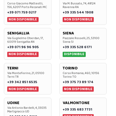
Corso Giacomo Matteotti,
Via M. Bussato, 74, 48124
156, 62017 Porto Recanati MC
Ravenna RA
+39 071 759 0217
+39 335 544 1908
NON DISPONIBILE
NON DISPONIBILE
SENIGALLIA
SIENA
Via Guglielmo Oberdan, 17,
Piazzale Rosselli, 25, 53100
60019 Senigallia AN
Siena SI
+39 071 96 96 905
+39 335 528 6171
NON DISPONIBILE
DISPONIBILE
TERNI
TORINO
Via Montefiorino, 21, 05100
Corso Romania, 460, 10156
Terni TR
Torino TO
+39 342 851 6535
+39 375 73 89 174
NON DISPONIBILE
NON DISPONIBILE
UDINE
VALMONTONE
Via Antonio Bardelli, 4, 33035
+39 335 683 7731
Martignacco UD