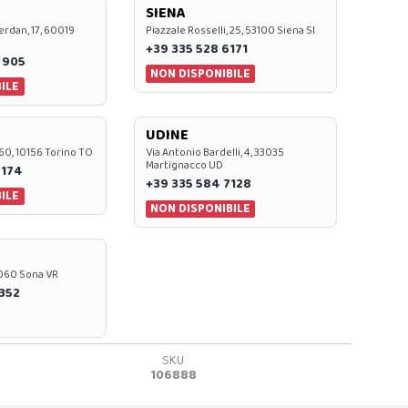
SIENA
rdan, 17, 60019
Piazzale Rosselli, 25, 53100 Siena SI
+39 335 528 6171
 905
NON DISPONIBILE
ILE
UDINE
60, 10156 Torino TO
Via Antonio Bardelli, 4, 33035
Martignacco UD
 174
+39 335 584 7128
ILE
NON DISPONIBILE
37060 Sona VR
0352
SKU
106888