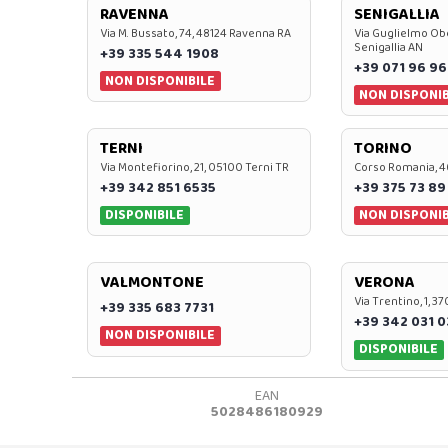
RAVENNA
SENIGALLIA
Via M. Bussato, 74, 48124 Ravenna RA
Via Guglielmo Obe
Senigallia AN
+39 335 544 1908
+39 071 96 96
NON DISPONIBILE
NON DISPONIB
TERNI
TORINO
Via Montefiorino, 21, 05100 Terni TR
Corso Romania, 4
+39 342 851 6535
+39 375 73 89
DISPONIBILE
NON DISPONIB
VALMONTONE
VERONA
Via Trentino, 1, 
+39 335 683 7731
+39 342 031 
NON DISPONIBILE
DISPONIBILE
EAN
5028486180929