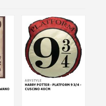
ABYSTYLE
ABYS
HARRY POTTER - PLATFORM 9 3/4 -
ONE P
 WANO
CUSCINO 40CM
ADULT