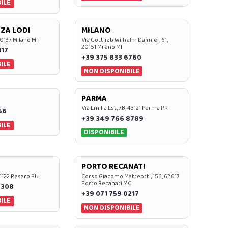
ILE
ZA LODI
MILANO
20137 Milano MI
Via Gottlieb Wilhelm Daimler, 61,
20151 Milano MI
117
+39 375 833 6760
ILE
NON DISPONIBILE
PARMA
Via Emilia Est, 7B, 43121 Parma PR
56
+39 349 766 8789
ILE
DISPONIBILE
PORTO RECANATI
 61122 Pesaro PU
Corso Giacomo Matteotti, 156, 62017
Porto Recanati MC
7308
+39 071 759 0217
ILE
NON DISPONIBILE