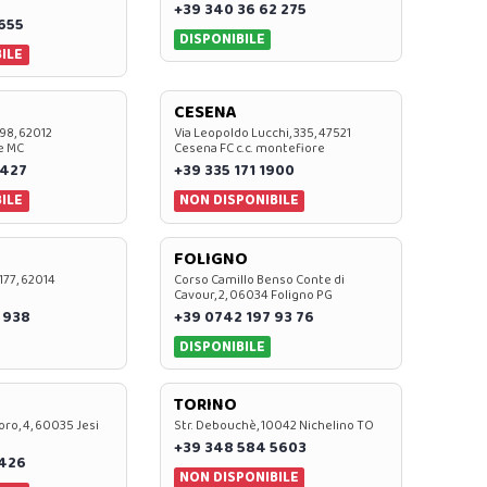
+39 340 36 62 275
0655
DISPONIBILE
ILE
CESENA
 98, 62012
Via Leopoldo Lucchi, 335, 47521
e MC
Cesena FC c.c. montefiore
 427
+39 335 171 1900
ILE
NON DISPONIBILE
FOLIGNO
 177, 62014
Corso Camillo Benso Conte di
Cavour, 2, 06034 Foligno PG
 938
+39 0742 197 93 76
DISPONIBILE
TORINO
oro, 4, 60035 Jesi
Str. Debouchè, 10042 Nichelino TO
+39 348 584 5603
7426
NON DISPONIBILE