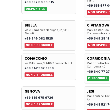
Saint
+39 392 80 30 015
+39 335 577 
DISPONIBILE
NON DISPONIB
BIELLA
CIVITANOVA
Viale Domenico Modugno, 3b, 13900
Via S. Costantino,
Biella BI
Civitanova March
+39 345 082 1525
+39 349 28 11
NON DISPONIBILE
NON DISPONIB
COMACCHIO
CORRIDONIA
Via Valle Isola, 9, 44022 Comacchio FE
Via Enrico Mattei,
Corridonia MC
+39 342 502 3959
+39 340 77 27
NON DISPONIBILE
DISPONIBILE
GENOVA
JESI
Via Caduti del Lav
+39 335 675 6726
AN
NON DISPONIBILE
+39 348 521 