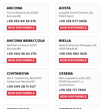
ANCONA
AOSTA
Corso Stamira, 55, 60122
Località Grand Chemin, 30,
Ancona AN
11020 Saint
+39 392 80 30 015
+39 335 577 0655
NON DISPONIBILE
NON DISPONIBILE
ANCONA BARACCOLA
BIELLA
Via Pietro Filonzi, 60131
Viale Domenico Modugno, 3b,
Ancona AN
13900 Biella BI
+39 340 36 62 275
+39 345 082 1525
NON DISPONIBILE
NON DISPONIBILE
CIVITANOVA
CESENA
Via S. Costantino, 98, 62012
Via Leopoldo Lucchi, 335,
Civitanova Marche MC
47521 Cesena FC c.c.
montefiore
+39 349 28 11 427
+39 335 171 1900
NON DISPONIBILE
NON DISPONIBILE