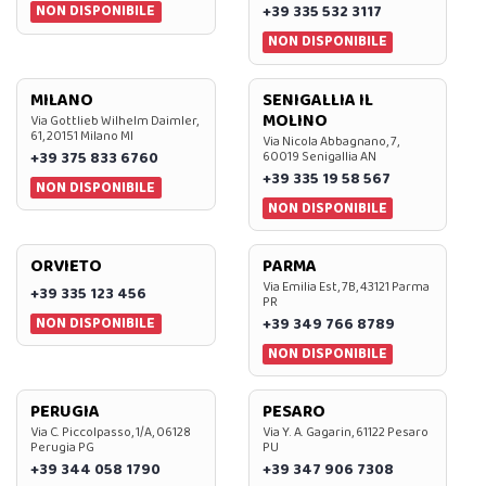
NON DISPONIBILE
+39 335 532 3117
NON DISPONIBILE
MILANO
SENIGALLIA IL
MOLINO
Via Gottlieb Wilhelm Daimler,
61, 20151 Milano MI
Via Nicola Abbagnano, 7,
+39 375 833 6760
60019 Senigallia AN
+39 335 19 58 567
NON DISPONIBILE
NON DISPONIBILE
ORVIETO
PARMA
Via Emilia Est, 7B, 43121 Parma
+39 335 123 456
PR
NON DISPONIBILE
+39 349 766 8789
NON DISPONIBILE
PERUGIA
PESARO
Via C. Piccolpasso, 1/A, 06128
Via Y. A. Gagarin, 61122 Pesaro
Perugia PG
PU
+39 344 058 1790
+39 347 906 7308