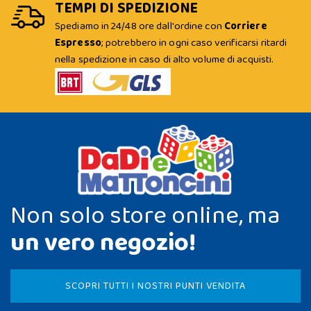
TEMPI DI SPEDIZIONE
Spediamo in 24/48 ore dall'ordine con
Corriere
Espresso
; potrebbero in ogni caso verificarsi ritardi
nella spedizione in caso di alto volume di acquisti.
Non solo store online, ma
un vero negozio!
SCOPRI TUTTI I NOSTRI PUNTI VENDITA