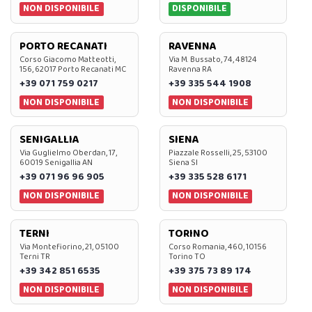
NON DISPONIBILE
DISPONIBILE
PORTO RECANATI
RAVENNA
Corso Giacomo Matteotti,
Via M. Bussato, 74, 48124
156, 62017 Porto Recanati MC
Ravenna RA
+39 071 759 0217
+39 335 544 1908
NON DISPONIBILE
NON DISPONIBILE
SENIGALLIA
SIENA
Via Guglielmo Oberdan, 17,
Piazzale Rosselli, 25, 53100
60019 Senigallia AN
Siena SI
+39 071 96 96 905
+39 335 528 6171
NON DISPONIBILE
NON DISPONIBILE
TERNI
TORINO
Via Montefiorino, 21, 05100
Corso Romania, 460, 10156
Terni TR
Torino TO
+39 342 851 6535
+39 375 73 89 174
NON DISPONIBILE
NON DISPONIBILE