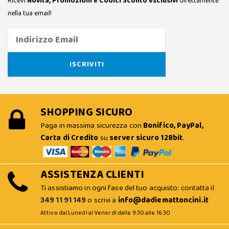
Ricevi
Novità, Promozioni e Codici Sconto esclusivi
direttamente
nella tua email!
SHOPPING SICURO
Paga in massima sicurezza con
Bonifico, PayPal,
Carta di Credito
su
server sicuro 128bit
.
ASSISTENZA CLIENTI
Ti assistiamo in ogni fase del tuo acquisto: contatta il
349 11 91 149
o scrivi a
info@dadiemattoncini.it
Attivo dal Lunedì al Venerdì dalle 9:30 alle 16:30