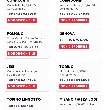
COMACCHIO
CORRIDONIA
Via Valle Isola, 9, 44022
Via Enrico Mattei, 177, 62014
Comacchio FE
Corridonia MC
+39 342 502 3959
+39 340 77 27 938
NON DISPONIBILE
NON DISPONIBILE
FOLIGNO
GENOVA
Corso Camillo Benso Conte di
+39 335 675 6726
Cavour, 2, 06034 Foligno PG
NON DISPONIBILE
+39 0742 197 93 76
NON DISPONIBILE
JESI
TORINO
Via Caduti del Lavoro, 4,
Str. Debouchè, 10042
60035 Jesi AN
Nichelino TO
+39 348 521 7426
+39 348 584 5603
NON DISPONIBILE
NON DISPONIBILE
TORINO LINGOTTO
MILANO PIAZZA LODI
Viale Umbria, 16, 20137 Milano
+39 335 123 456
MI