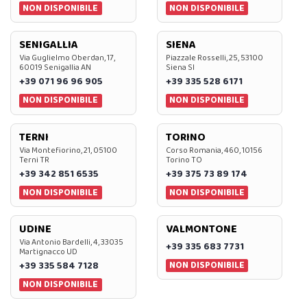
NON DISPONIBILE
NON DISPONIBILE
SENIGALLIA
SIENA
Via Guglielmo Oberdan, 17,
Piazzale Rosselli, 25, 53100
60019 Senigallia AN
Siena SI
+39 071 96 96 905
+39 335 528 6171
NON DISPONIBILE
NON DISPONIBILE
TERNI
TORINO
Via Montefiorino, 21, 05100
Corso Romania, 460, 10156
Terni TR
Torino TO
+39 342 851 6535
+39 375 73 89 174
NON DISPONIBILE
NON DISPONIBILE
UDINE
VALMONTONE
Via Antonio Bardelli, 4, 33035
+39 335 683 7731
Martignacco UD
NON DISPONIBILE
+39 335 584 7128
NON DISPONIBILE