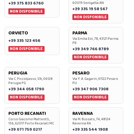
+39 375 833 6760
60019 Senigallia AN
+39 335 19 58 567
NON DISPONIBILE
NON DISPONIBILE
ORVIETO
PARMA
Via Emilia Est, 7B, 43121 Parma
+39 335 123 456
PR
NON DISPONIBILE
+39 349 766 8789
NON DISPONIBILE
PERUGIA
PESARO
Via C. Piccolpasso, 1/A, 06128
Via Y. A. Gagarin, 61122 Pesaro
Perugia PG
PU
+39 344 058 1790
+39 347 906 7308
NON DISPONIBILE
NON DISPONIBILE
PORTO RECANATI
RAVENNA
Corso Giacomo Matteotti,
Via M. Bussato, 74, 48124
156, 62017 Porto Recanati MC
Ravenna RA
+39 071 759 0217
+39 335 544 1908