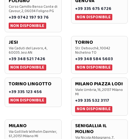
FOLIGNO
GENOVA
Corso Camillo Benso Conte di
+39 335 675 6726
Cavour, 2, 06034 Foligno PG
NON DISPONIBILE
+39 0742 197 93 76
NON DISPONIBILE
JESI
TORINO
Via Caduti del Lavoro, 4,
Str. Debouchè, 10042
60035 Jesi AN
Nichelino TO
+39 348 521 7426
+39 348 584 5603
NON DISPONIBILE
NON DISPONIBILE
TORINO LINGOTTO
MILANO PIAZZA LODI
Viale Umbria, 16, 20137 Milano
+39 335 123 456
MI
NON DISPONIBILE
+39 335 532 3117
NON DISPONIBILE
MILANO
SENIGALLIA IL
MOLINO
Via Gottlieb Wilhelm Daimler,
61, 20151 Milano MI
Via Nicola Abbagnano, 7,