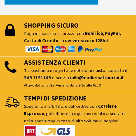
SHOPPING SICURO
Paga in massima sicurezza con
Bonifico, PayPal,
Carta di Credito
su
server sicuro 128bit
.
ASSISTENZA CLIENTI
Ti assistiamo in ogni fase del tuo acquisto: contatta il
349 11 91 149
o scrivi a
info@dadiemattoncini.it
Attivo dal Lunedì al Venerdì dalle 9:30 alle 16:30
TEMPI DI SPEDIZIONE
Spediamo in 24/48 ore dall'ordine con
Corriere
Espresso
; potrebbero in ogni caso verificarsi ritardi
nella spedizione in caso di alto volume di acquisti.