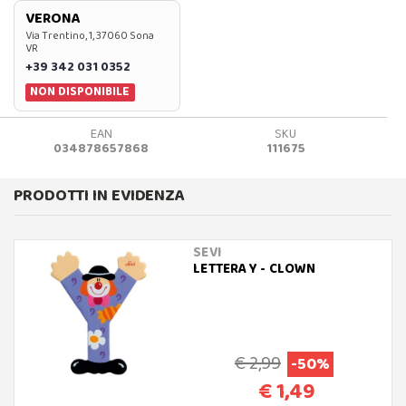
VERONA
Via Trentino, 1, 37060 Sona
VR
+39 342 031 0352
NON DISPONIBILE
EAN
SKU
034878657868
111675
PRODOTTI IN EVIDENZA
SEVI
LETTERA Y - CLOWN
€ 2,99
-50%
€ 1,49