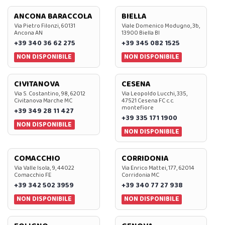
ANCONA BARACCOLA
BIELLA
Via Pietro Filonzi, 60131
Viale Domenico Modugno, 3b,
Ancona AN
13900 Biella BI
+39 340 36 62 275
+39 345 082 1525
NON DISPONIBILE
NON DISPONIBILE
CIVITANOVA
CESENA
Via S. Costantino, 98, 62012
Via Leopoldo Lucchi, 335,
Civitanova Marche MC
47521 Cesena FC c.c.
montefiore
+39 349 28 11 427
+39 335 171 1900
NON DISPONIBILE
NON DISPONIBILE
COMACCHIO
CORRIDONIA
Via Valle Isola, 9, 44022
Via Enrico Mattei, 177, 62014
Comacchio FE
Corridonia MC
+39 342 502 3959
+39 340 77 27 938
NON DISPONIBILE
NON DISPONIBILE