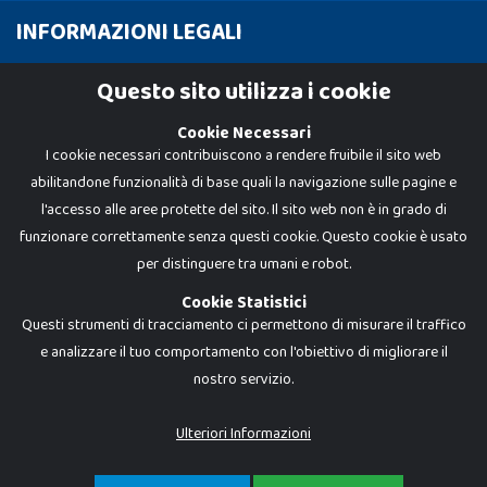
INFORMAZIONI LEGALI
Cookie Policy
Questo sito utilizza i cookie
Privacy Policy
Cookie Necessari
I cookie necessari contribuiscono a rendere fruibile il sito web
abilitandone funzionalità di base quali la navigazione sulle pagine e
l'accesso alle aree protette del sito. Il sito web non è in grado di
funzionare correttamente senza questi cookie. Questo cookie è usato
per distinguere tra umani e robot.
Cookie Statistici
Questi strumenti di tracciamento ci permettono di misurare il traffico
e analizzare il tuo comportamento con l'obiettivo di migliorare il
nostro servizio.
Dadi e Mattoncini è un brand di Giocabene Srl. Ogni riproduzione o utilizzo non
espressamente autorizzato è severamente vietato. Tutti i loghi, marchi,
brand elencati nel presente shop sono di proprietà dei rispettivi titolari.
I prezzi e le promozioni pubblicate potrebbero differire da quanto esposto in
Ulteriori Informazioni
negozio.
Giocabene Srl - via della Posta 8, 20123 Milano (MI)
P.IVA 02608090425 - REA AN201199 - C.S. 10.000 i.v.