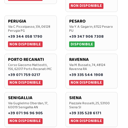
NON DISPONIBILE
PERUGIA
PESARO
Via C. Piccolpasso, 1/A, 06128
Via Y. A. Gagarin, 61122 Pesaro
Perugia PG
PU
+39 344 058 1790
+39 347 906 7308
NON DISPONIBILE
DISPONIBILE
PORTO RECANATI
RAVENNA
Corso Giacomo Matteotti,
Via M. Bussato, 74, 48124
156, 62017 Porto Recanati MC
Ravenna RA
+39 071 759 0217
+39 335 544 1908
NON DISPONIBILE
NON DISPONIBILE
SENIGALLIA
SIENA
Via Guglielmo Oberdan, 17,
Piazzale Rosselli, 25, 53100
60019 Senigallia AN
Siena SI
+39 071 96 96 905
+39 335 528 6171
NON DISPONIBILE
NON DISPONIBILE