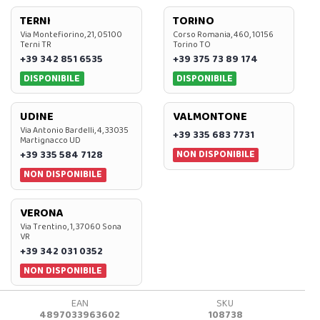
TERNI
TORINO
Via Montefiorino, 21, 05100
Corso Romania, 460, 10156
Terni TR
Torino TO
+39 342 851 6535
+39 375 73 89 174
DISPONIBILE
DISPONIBILE
UDINE
VALMONTONE
Via Antonio Bardelli, 4, 33035
+39 335 683 7731
Martignacco UD
NON DISPONIBILE
+39 335 584 7128
NON DISPONIBILE
VERONA
Via Trentino, 1, 37060 Sona
VR
+39 342 031 0352
NON DISPONIBILE
EAN
SKU
4897033963602
108738