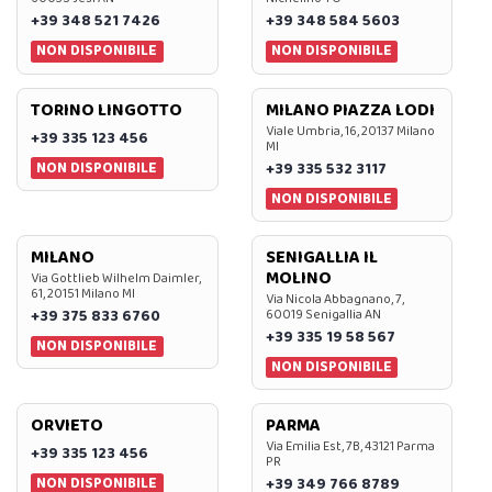
+39 348 521 7426
+39 348 584 5603
NON DISPONIBILE
NON DISPONIBILE
TORINO LINGOTTO
MILANO PIAZZA LODI
Viale Umbria, 16, 20137 Milano
+39 335 123 456
MI
NON DISPONIBILE
+39 335 532 3117
NON DISPONIBILE
MILANO
SENIGALLIA IL
MOLINO
Via Gottlieb Wilhelm Daimler,
61, 20151 Milano MI
Via Nicola Abbagnano, 7,
+39 375 833 6760
60019 Senigallia AN
+39 335 19 58 567
NON DISPONIBILE
NON DISPONIBILE
ORVIETO
PARMA
Via Emilia Est, 7B, 43121 Parma
+39 335 123 456
PR
NON DISPONIBILE
+39 349 766 8789