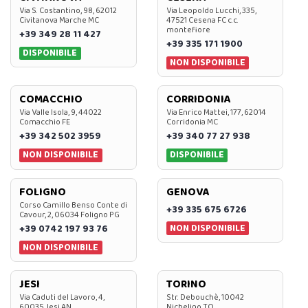
Via S. Costantino, 98, 62012
Via Leopoldo Lucchi, 335,
Civitanova Marche MC
47521 Cesena FC c.c.
montefiore
+39 349 28 11 427
+39 335 171 1900
DISPONIBILE
NON DISPONIBILE
COMACCHIO
CORRIDONIA
Via Valle Isola, 9, 44022
Via Enrico Mattei, 177, 62014
Comacchio FE
Corridonia MC
+39 342 502 3959
+39 340 77 27 938
NON DISPONIBILE
DISPONIBILE
FOLIGNO
GENOVA
Corso Camillo Benso Conte di
+39 335 675 6726
Cavour, 2, 06034 Foligno PG
NON DISPONIBILE
+39 0742 197 93 76
NON DISPONIBILE
JESI
TORINO
Via Caduti del Lavoro, 4,
Str. Debouchè, 10042
60035 Jesi AN
Nichelino TO