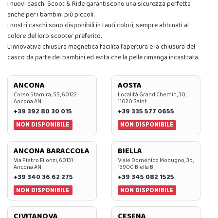
I nuovi caschi Scoot & Ride garantiscono una sicurezza perfetta
anche per i bambini più piccoli.
I nostri caschi sono disponibili in tanti colori, sempre abbinati al
colore del loro scooter preferito.
L'innovativa chiusura magnetica facilita l'apertura e la chiusura del
casco da parte dei bambini ed evita che la pelle rimanga incastrata. ​
ANCONA
AOSTA
Corso Stamira, 55, 60122
Località Grand Chemin, 30,
Ancona AN
11020 Saint
+39 392 80 30 015
+39 335 577 0655
NON DISPONIBILE
NON DISPONIBILE
ANCONA BARACCOLA
BIELLA
Via Pietro Filonzi, 60131
Viale Domenico Modugno, 3b,
Ancona AN
13900 Biella BI
+39 340 36 62 275
+39 345 082 1525
NON DISPONIBILE
NON DISPONIBILE
CIVITANOVA
CESENA