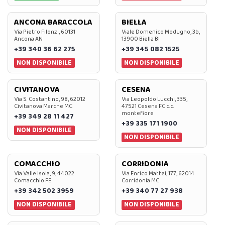
ANCONA BARACCOLA
BIELLA
Via Pietro Filonzi, 60131
Viale Domenico Modugno, 3b,
Ancona AN
13900 Biella BI
+39 340 36 62 275
+39 345 082 1525
NON DISPONIBILE
NON DISPONIBILE
CIVITANOVA
CESENA
Via S. Costantino, 98, 62012
Via Leopoldo Lucchi, 335,
Civitanova Marche MC
47521 Cesena FC c.c.
montefiore
+39 349 28 11 427
+39 335 171 1900
NON DISPONIBILE
NON DISPONIBILE
COMACCHIO
CORRIDONIA
Via Valle Isola, 9, 44022
Via Enrico Mattei, 177, 62014
Comacchio FE
Corridonia MC
+39 342 502 3959
+39 340 77 27 938
NON DISPONIBILE
NON DISPONIBILE