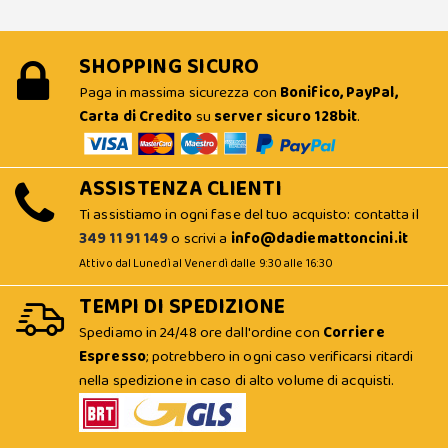
SHOPPING SICURO
Paga in massima sicurezza con
Bonifico, PayPal,
Carta di Credito
su
server sicuro 128bit
.
ASSISTENZA CLIENTI
Ti assistiamo in ogni fase del tuo acquisto: contatta il
349 11 91 149
o scrivi a
info@dadiemattoncini.it
Attivo dal Lunedì al Venerdì dalle 9:30 alle 16:30
TEMPI DI SPEDIZIONE
Spediamo in 24/48 ore dall'ordine con
Corriere
Espresso
; potrebbero in ogni caso verificarsi ritardi
nella spedizione in caso di alto volume di acquisti.