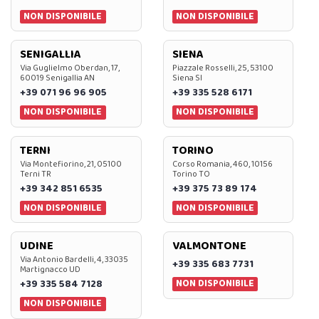
NON DISPONIBILE
NON DISPONIBILE
SENIGALLIA
SIENA
Via Guglielmo Oberdan, 17,
Piazzale Rosselli, 25, 53100
60019 Senigallia AN
Siena SI
+39 071 96 96 905
+39 335 528 6171
NON DISPONIBILE
NON DISPONIBILE
TERNI
TORINO
Via Montefiorino, 21, 05100
Corso Romania, 460, 10156
Terni TR
Torino TO
+39 342 851 6535
+39 375 73 89 174
NON DISPONIBILE
NON DISPONIBILE
UDINE
VALMONTONE
Via Antonio Bardelli, 4, 33035
+39 335 683 7731
Martignacco UD
NON DISPONIBILE
+39 335 584 7128
NON DISPONIBILE