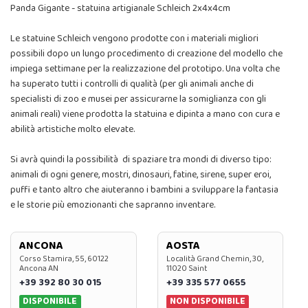
Panda Gigante - statuina artigianale Schleich 2x4x4cm
Le statuine Schleich vengono prodotte con i materiali migliori
possibili dopo un lungo procedimento di creazione del modello che
impiega settimane per la realizzazione del prototipo. Una volta che
ha superato tutti i controlli di qualità (per gli animali anche di
specialisti di zoo e musei per assicurarne la somiglianza con gli
animali reali) viene prodotta la statuina e dipinta a mano con cura e
abilità artistiche molto elevate.
Si avrà quindi la possibilità di spaziare tra mondi di diverso tipo:
animali di ogni genere, mostri, dinosauri, fatine, sirene, super eroi,
puffi e tanto altro che aiuteranno i bambini a sviluppare la fantasia
e le storie più emozionanti che sapranno inventare.
ANCONA
AOSTA
Corso Stamira, 55, 60122
Località Grand Chemin, 30,
Ancona AN
11020 Saint
+39 392 80 30 015
+39 335 577 0655
DISPONIBILE
NON DISPONIBILE