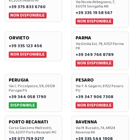
61, 20151 Milano MI
Via Nicola Abbagnano, 7,
+39 375 833 6760
60019 Senigallia AN
+39 335 19 58 567
NON DISPONIBILE
NON DISPONIBILE
ORVIETO
PARMA
Via Emilia Est, 7B, 43121 Parma
+39 335 123 456
PR
NON DISPONIBILE
+39 349 766 8789
NON DISPONIBILE
PERUGIA
PESARO
Via C. Piccolpasso, 1/A, 06128
Via Y. A. Gagarin, 61122 Pesaro
Perugia PG
PU
+39 344 058 1790
+39 347 906 7308
DISPONIBILE
NON DISPONIBILE
PORTO RECANATI
RAVENNA
Corso Giacomo Matteotti,
Via M. Bussato, 74, 48124
156, 62017 Porto Recanati MC
Ravenna RA
+39 071 759 0217
+39 335 544 1908