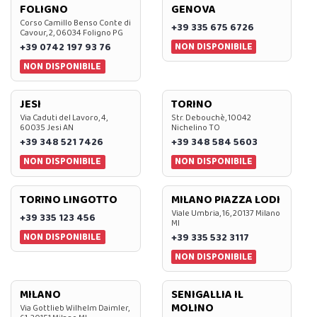
FOLIGNO
GENOVA
Corso Camillo Benso Conte di
+39 335 675 6726
Cavour, 2, 06034 Foligno PG
NON DISPONIBILE
+39 0742 197 93 76
NON DISPONIBILE
JESI
TORINO
Via Caduti del Lavoro, 4,
Str. Debouchè, 10042
60035 Jesi AN
Nichelino TO
+39 348 521 7426
+39 348 584 5603
NON DISPONIBILE
NON DISPONIBILE
TORINO LINGOTTO
MILANO PIAZZA LODI
Viale Umbria, 16, 20137 Milano
+39 335 123 456
MI
NON DISPONIBILE
+39 335 532 3117
NON DISPONIBILE
MILANO
SENIGALLIA IL
MOLINO
Via Gottlieb Wilhelm Daimler,