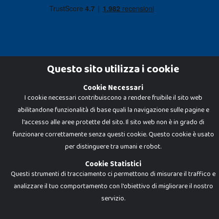
Questo sito utilizza i cookie
Cookie Necessari
Dadi e Mattoncini è un brand di Giocabene Srl. Ogni riproduzione o utilizzo non
I cookie necessari contribuiscono a rendere fruibile il sito web
espressamente autorizzato è severamente vietato. Tutti i loghi, marchi,
brand elencati nel presente shop sono di proprietà dei rispettivi titolari.
abilitandone funzionalità di base quali la navigazione sulle pagine e
I prezzi e le promozioni pubblicate potrebbero differire da quanto esposto in
negozio.
l'accesso alle aree protette del sito. Il sito web non è in grado di
Giocabene Srl - via della Posta 8, 20123 Milano (MI)
funzionare correttamente senza questi cookie. Questo cookie è usato
P.IVA 02608090425 - REA AN201199 - C.S. 10.000 i.v.
per distinguere tra umani e robot.
Cookie Statistici
Questi strumenti di tracciamento ci permettono di misurare il traffico e
analizzare il tuo comportamento con l'obiettivo di migliorare il nostro
servizio.