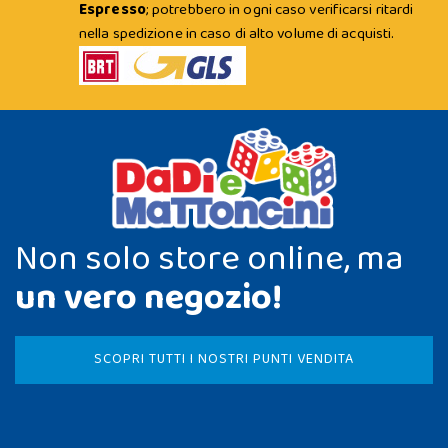
Espresso
; potrebbero in ogni caso verificarsi ritardi
nella spedizione in caso di alto volume di acquisti.
Non solo store online, ma
un vero negozio!
SCOPRI TUTTI I NOSTRI PUNTI VENDITA