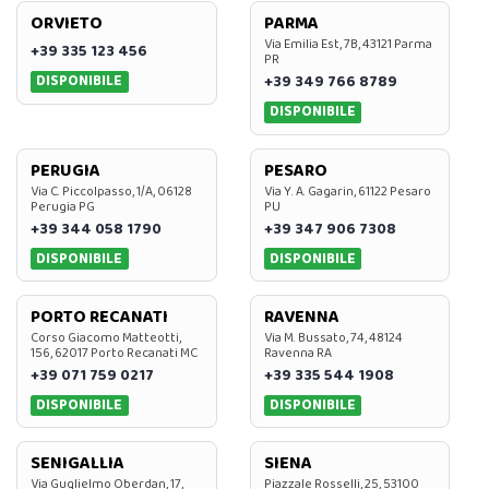
ORVIETO
PARMA
Via Emilia Est, 7B, 43121 Parma
+39 335 123 456
PR
DISPONIBILE
+39 349 766 8789
DISPONIBILE
PERUGIA
PESARO
Via C. Piccolpasso, 1/A, 06128
Via Y. A. Gagarin, 61122 Pesaro
Perugia PG
PU
+39 344 058 1790
+39 347 906 7308
DISPONIBILE
DISPONIBILE
PORTO RECANATI
RAVENNA
Corso Giacomo Matteotti,
Via M. Bussato, 74, 48124
156, 62017 Porto Recanati MC
Ravenna RA
+39 071 759 0217
+39 335 544 1908
DISPONIBILE
DISPONIBILE
SENIGALLIA
SIENA
Via Guglielmo Oberdan, 17,
Piazzale Rosselli, 25, 53100