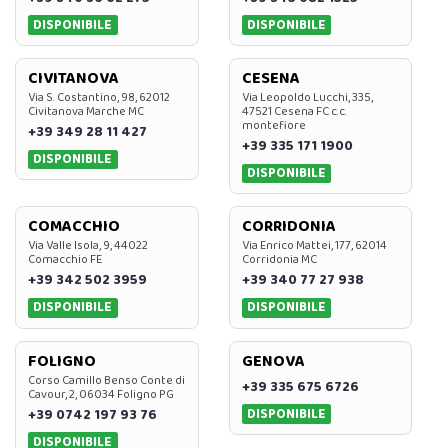
DISPONIBILE
DISPONIBILE
CIVITANOVA
CESENA
Via S. Costantino, 98, 62012
Via Leopoldo Lucchi, 335,
Civitanova Marche MC
47521 Cesena FC c.c.
montefiore
+39 349 28 11 427
+39 335 171 1900
DISPONIBILE
DISPONIBILE
COMACCHIO
CORRIDONIA
Via Valle Isola, 9, 44022
Via Enrico Mattei, 177, 62014
Comacchio FE
Corridonia MC
+39 342 502 3959
+39 340 77 27 938
DISPONIBILE
DISPONIBILE
FOLIGNO
GENOVA
Corso Camillo Benso Conte di
+39 335 675 6726
Cavour, 2, 06034 Foligno PG
DISPONIBILE
+39 0742 197 93 76
DISPONIBILE