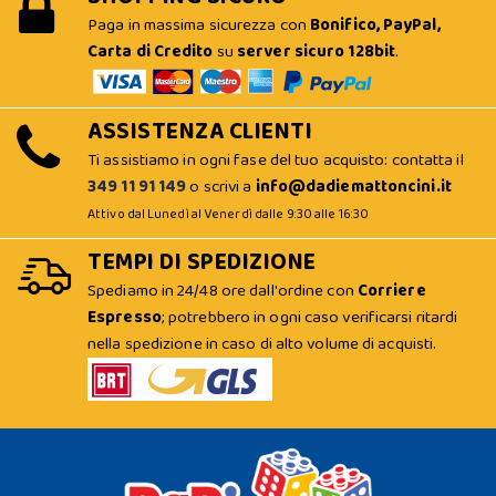
Paga in massima sicurezza con
Bonifico, PayPal,
Carta di Credito
su
server sicuro 128bit
.
ASSISTENZA CLIENTI
Ti assistiamo in ogni fase del tuo acquisto: contatta il
349 11 91 149
o scrivi a
info@dadiemattoncini.it
Attivo dal Lunedì al Venerdì dalle 9:30 alle 16:30
TEMPI DI SPEDIZIONE
Spediamo in 24/48 ore dall'ordine con
Corriere
Espresso
; potrebbero in ogni caso verificarsi ritardi
nella spedizione in caso di alto volume di acquisti.