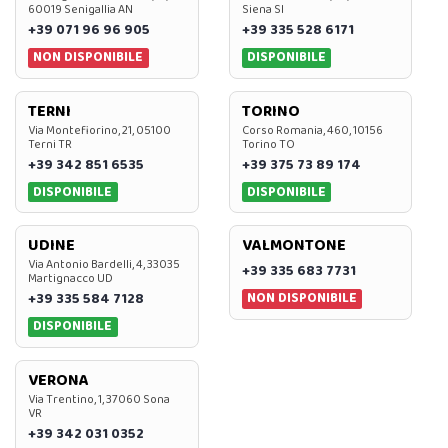
60019 Senigallia AN
Siena SI
+39 071 96 96 905
+39 335 528 6171
NON DISPONIBILE
DISPONIBILE
TERNI
TORINO
Via Montefiorino, 21, 05100
Corso Romania, 460, 10156
Terni TR
Torino TO
+39 342 851 6535
+39 375 73 89 174
DISPONIBILE
DISPONIBILE
UDINE
VALMONTONE
Via Antonio Bardelli, 4, 33035
+39 335 683 7731
Martignacco UD
NON DISPONIBILE
+39 335 584 7128
DISPONIBILE
VERONA
Via Trentino, 1, 37060 Sona
VR
+39 342 031 0352