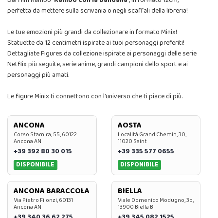
Dal film Rambo
Rambo con la Bandana
, in formato 12cm,
perfetta da mettere sulla scrivania o negli scaffali della libreria!
Le tue emozioni più grandi da collezionare in formato Minix!
Statuette da 12 centimetri ispirate ai tuoi personaggi preferiti!
Dettagliate Figures da collezione ispirate ai personaggi delle serie
Netflix più seguite, serie anime, grandi campioni dello sport e ai
personaggi più amati.
Le figure Minix ti connettono con l’universo che ti piace di più.
ANCONA
AOSTA
Corso Stamira, 55, 60122
Località Grand Chemin, 30,
Ancona AN
11020 Saint
+39 392 80 30 015
+39 335 577 0655
DISPONIBILE
DISPONIBILE
ANCONA BARACCOLA
BIELLA
Via Pietro Filonzi, 60131
Viale Domenico Modugno, 3b,
Ancona AN
13900 Biella BI
+39 340 36 62 275
+39 345 082 1525