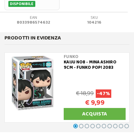
DISPONIBILE
EAN
SKU
8033986574632
104216
PRODOTTI IN EVIDENZA
FUNKO
KAIJU NO8 - MINA ASHIRO
9CM - FUNKO POP! 2083
€ 18,99
-47%
€ 9,99
ACQUISTA