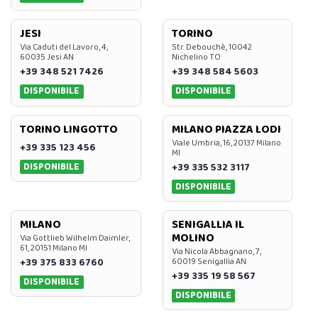
JESI
TORINO
Via Caduti del Lavoro, 4,
Str. Debouchè, 10042
60035 Jesi AN
Nichelino TO
+39 348 521 7426
+39 348 584 5603
DISPONIBILE
DISPONIBILE
TORINO LINGOTTO
MILANO PIAZZA LODI
Viale Umbria, 16, 20137 Milano
+39 335 123 456
MI
DISPONIBILE
+39 335 532 3117
DISPONIBILE
MILANO
SENIGALLIA IL
MOLINO
Via Gottlieb Wilhelm Daimler,
61, 20151 Milano MI
Via Nicola Abbagnano, 7,
+39 375 833 6760
60019 Senigallia AN
+39 335 19 58 567
DISPONIBILE
DISPONIBILE