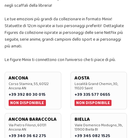
negli scaffali della libreria!
Le tue emozioni più grandi da collezionare in formato Minix!
Statuette di 12cm ispirate ai tuoi personaggi preferiti! Dettagliate
Figures da collezione ispirate ai personaggi delle serie Netflix più
seguite, serie anime, grandi campioni dello sport e ai personaggi
più amati.
Le figure Minix ti connettono con l’universo che ti piace di più.
ANCONA
AOSTA
Corso Stamira, 55, 60122
Località Grand Chemin, 30,
Ancona AN
11020 Saint
+39 392 80 30 015
+39 335 577 0655
NON DISPONIBILE
NON DISPONIBILE
ANCONA BARACCOLA
BIELLA
Via Pietro Filonzi, 60131
Viale Domenico Modugno, 3b,
Ancona AN
13900 Biella BI
+39 340 36 62 275
+39 345 082 1525