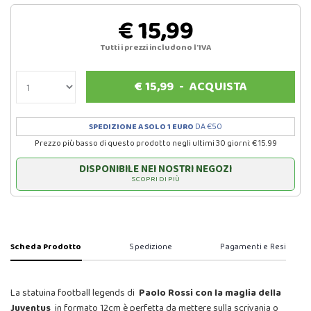
€ 15,99
Tutti i prezzi includono l'IVA
€
15,99
-
ACQUISTA
SPEDIZIONE A SOLO 1 EURO
DA €50
Prezzo più basso di questo prodotto negli ultimi 30 giorni: € 15.99
DISPONIBILE NEI NOSTRI NEGOZI
SCOPRI DI PIÙ
Scheda Prodotto
Spedizione
Pagamenti e Resi
La statuina football legends di
Paolo Rossi con la maglia della
Juventus
in formato 12cm è perfetta da mettere sulla scrivania o