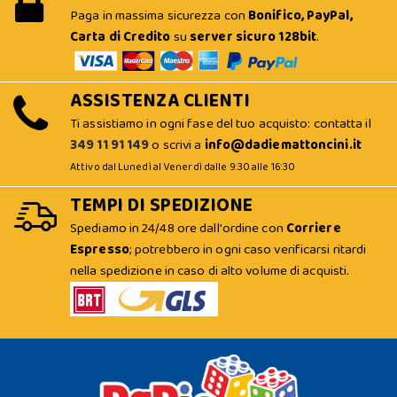
Paga in massima sicurezza con
Bonifico, PayPal,
Carta di Credito
su
server sicuro 128bit
.
ASSISTENZA CLIENTI
Ti assistiamo in ogni fase del tuo acquisto: contatta il
349 11 91 149
o scrivi a
info@dadiemattoncini.it
Attivo dal Lunedì al Venerdì dalle 9:30 alle 16:30
TEMPI DI SPEDIZIONE
Spediamo in 24/48 ore dall'ordine con
Corriere
Espresso
; potrebbero in ogni caso verificarsi ritardi
nella spedizione in caso di alto volume di acquisti.