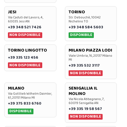
JESI
TORINO
Via Caduti del Lavoro, 4,
Str. Debouchè, 10042
60035 Jesi AN
Nichelino TO
+39 348 521 7426
+39 348 584 5603
NON DISPONIBILE
DISPONIBILE
TORINO LINGOTTO
MILANO PIAZZA LODI
Viale Umbria, 16, 20137 Milano
+39 335 123 456
MI
NON DISPONIBILE
+39 335 532 3117
NON DISPONIBILE
MILANO
SENIGALLIA IL
MOLINO
Via Gottlieb Wilhelm Daimler,
61, 20151 Milano MI
Via Nicola Abbagnano, 7,
+39 375 833 6760
60019 Senigallia AN
+39 335 19 58 567
DISPONIBILE
NON DISPONIBILE