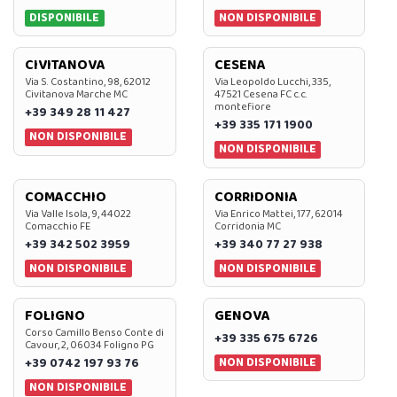
DISPONIBILE
NON DISPONIBILE
CIVITANOVA
CESENA
Via S. Costantino, 98, 62012
Via Leopoldo Lucchi, 335,
Civitanova Marche MC
47521 Cesena FC c.c.
montefiore
+39 349 28 11 427
+39 335 171 1900
NON DISPONIBILE
NON DISPONIBILE
COMACCHIO
CORRIDONIA
Via Valle Isola, 9, 44022
Via Enrico Mattei, 177, 62014
Comacchio FE
Corridonia MC
+39 342 502 3959
+39 340 77 27 938
NON DISPONIBILE
NON DISPONIBILE
FOLIGNO
GENOVA
Corso Camillo Benso Conte di
+39 335 675 6726
Cavour, 2, 06034 Foligno PG
NON DISPONIBILE
+39 0742 197 93 76
NON DISPONIBILE