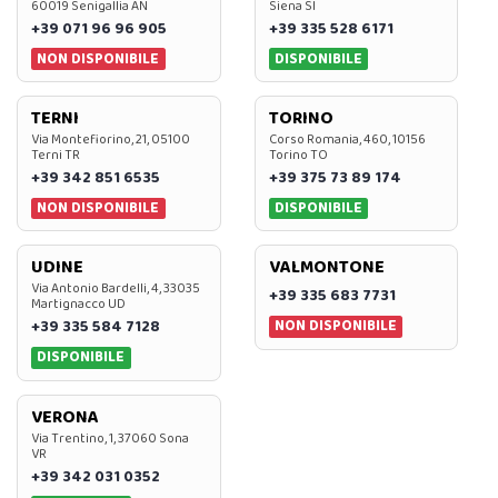
60019 Senigallia AN
Siena SI
+39 071 96 96 905
+39 335 528 6171
NON DISPONIBILE
DISPONIBILE
TERNI
TORINO
Via Montefiorino, 21, 05100
Corso Romania, 460, 10156
Terni TR
Torino TO
+39 342 851 6535
+39 375 73 89 174
NON DISPONIBILE
DISPONIBILE
UDINE
VALMONTONE
Via Antonio Bardelli, 4, 33035
+39 335 683 7731
Martignacco UD
NON DISPONIBILE
+39 335 584 7128
DISPONIBILE
VERONA
Via Trentino, 1, 37060 Sona
VR
+39 342 031 0352