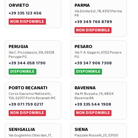
ORVIETO
PARMA
Via Emilia Est, 7B, 43121 Parma
+39 335 123 456
PR
NON DISPONIBILE
+39 349 766 8789
NON DISPONIBILE
PERUGIA
PESARO
Via C. Piccolpasso, 1/A, 06128
Via Y. A. Gagarin, 61122 Pesaro
Perugia PG
PU
+39 344 058 1790
+39 347 906 7308
DISPONIBILE
DISPONIBILE
PORTO RECANATI
RAVENNA
Corso Giacomo Matteotti,
Via M. Bussato, 74, 48124
156, 62017 Porto Recanati MC
Ravenna RA
+39 071 759 0217
+39 335 544 1908
NON DISPONIBILE
NON DISPONIBILE
SENIGALLIA
SIENA
Via Guglielmo Oberdan, 17,
Piazzale Rosselli, 25, 53100