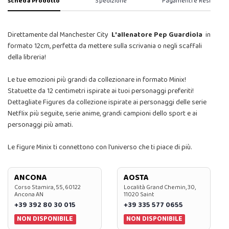
Scheda Prodotto
Spedizione
Pagamenti e Resi
Direttamente dal Manchester City
L'allenatore Pep Guardiola
in
formato 12cm, perfetta da mettere sulla scrivania o negli scaffali
della libreria!
Le tue emozioni più grandi da collezionare in formato Minix!
Statuette da 12 centimetri ispirate ai tuoi personaggi preferiti!
Dettagliate Figures da collezione ispirate ai personaggi delle serie
Netflix più seguite, serie anime, grandi campioni dello sport e ai
personaggi più amati.
Le figure Minix ti connettono con l’universo che ti piace di più.
ANCONA
AOSTA
Corso Stamira, 55, 60122
Località Grand Chemin, 30,
Ancona AN
11020 Saint
+39 392 80 30 015
+39 335 577 0655
NON DISPONIBILE
NON DISPONIBILE