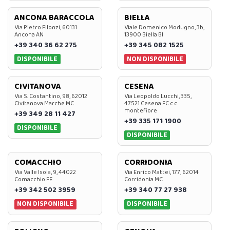
ANCONA BARACCOLA
BIELLA
Via Pietro Filonzi, 60131
Viale Domenico Modugno, 3b,
Ancona AN
13900 Biella BI
+39 340 36 62 275
+39 345 082 1525
DISPONIBILE
NON DISPONIBILE
CIVITANOVA
CESENA
Via S. Costantino, 98, 62012
Via Leopoldo Lucchi, 335,
Civitanova Marche MC
47521 Cesena FC c.c.
montefiore
+39 349 28 11 427
+39 335 171 1900
DISPONIBILE
DISPONIBILE
COMACCHIO
CORRIDONIA
Via Valle Isola, 9, 44022
Via Enrico Mattei, 177, 62014
Comacchio FE
Corridonia MC
+39 342 502 3959
+39 340 77 27 938
NON DISPONIBILE
DISPONIBILE