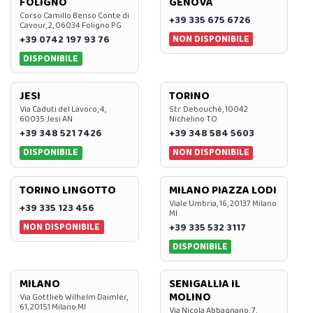
FOLIGNO
GENOVA
Corso Camillo Benso Conte di
+39 335 675 6726
Cavour, 2, 06034 Foligno PG
NON DISPONIBILE
+39 0742 197 93 76
DISPONIBILE
JESI
TORINO
Via Caduti del Lavoro, 4,
Str. Debouchè, 10042
60035 Jesi AN
Nichelino TO
+39 348 521 7426
+39 348 584 5603
DISPONIBILE
NON DISPONIBILE
TORINO LINGOTTO
MILANO PIAZZA LODI
Viale Umbria, 16, 20137 Milano
+39 335 123 456
MI
NON DISPONIBILE
+39 335 532 3117
DISPONIBILE
MILANO
SENIGALLIA IL
MOLINO
Via Gottlieb Wilhelm Daimler,
61, 20151 Milano MI
Via Nicola Abbagnano, 7,