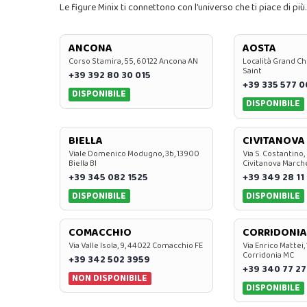
Le figure Minix ti connettono con l’universo che ti piace di più.
ANCONA
AOSTA
Corso Stamira, 55, 60122 Ancona AN
Località Grand Ch
Saint
+39 392 80 30 015
+39 335 577 
DISPONIBILE
DISPONIBILE
BIELLA
CIVITANOVA
Viale Domenico Modugno, 3b, 13900
Via S. Costantino,
Biella BI
Civitanova March
+39 345 082 1525
+39 349 28 11
DISPONIBILE
DISPONIBILE
COMACCHIO
CORRIDONIA
Via Valle Isola, 9, 44022 Comacchio FE
Via Enrico Mattei,
Corridonia MC
+39 342 502 3959
+39 340 77 27
NON DISPONIBILE
DISPONIBILE