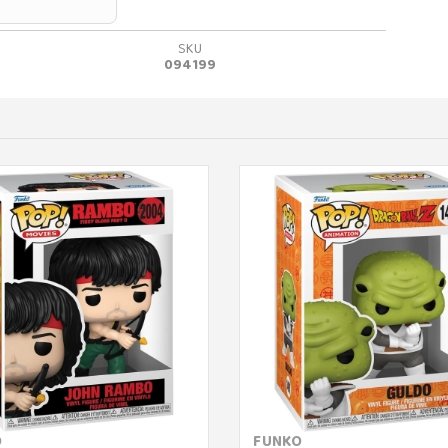
SKU
094199
O
FUNKO