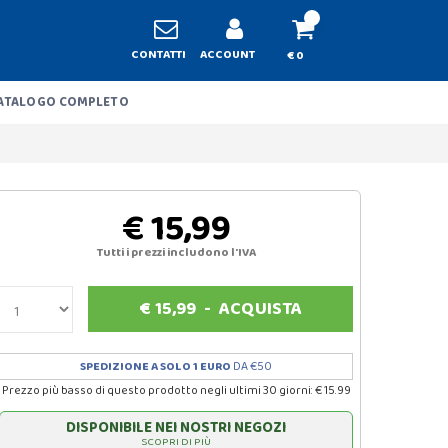
CONTATTI
ACCOUNT
€ 0
ATALOGO COMPLETO
€ 15,99
Tutti i prezzi includono l'IVA
€
15,99
-
ACQUISTA
SPEDIZIONE A SOLO 1 EURO
DA €50
Prezzo più basso di questo prodotto negli ultimi 30 giorni: € 15.99
DISPONIBILE NEI NOSTRI NEGOZI
SCOPRI DI PIÙ