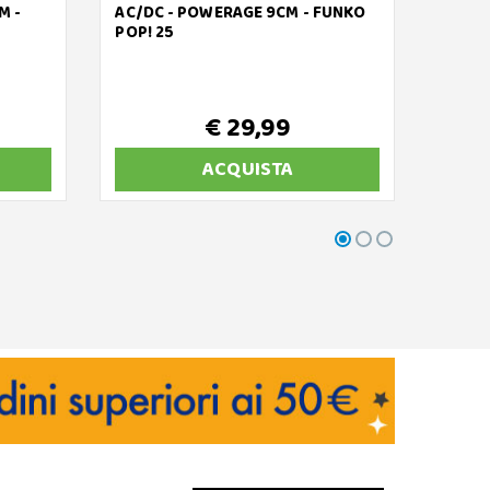
M -
AC/DC - POWERAGE 9CM - FUNKO
DISNE
POP! 25
HULA 
€ 29,99
ACQUISTA