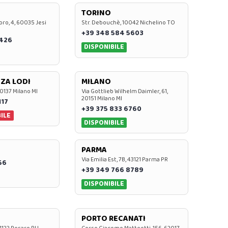
TORINO
oro, 4, 60035 Jesi
Str. Debouchè, 10042 Nichelino TO
+39 348 584 5603
7426
DISPONIBILE
ZA LODI
MILANO
20137 Milano MI
Via Gottlieb Wilhelm Daimler, 61,
20151 Milano MI
117
+39 375 833 6760
ILE
DISPONIBILE
PARMA
Via Emilia Est, 7B, 43121 Parma PR
56
+39 349 766 8789
DISPONIBILE
PORTO RECANATI