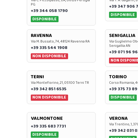
Via C. Piccolpasso, 1/A, 06128 Perugia
Via Y. A. Gagarin,
PG
+39 347 906 
+39 344 058 1790
DISPONIBILE
DISPONIBILE
RAVENNA
SENIGALLIA
Via M. Bussato, 74, 48124 Ravenna RA
Via Guglielmo Obe
Senigallia AN
+39 335 544 1908
+39 071 96 96
NON DISPONIBILE
NON DISPONIB
TERNI
TORINO
Via Montefiorino, 21, 05100 Terni TR
Corso Romania, 4
+39 342 851 6535
+39 375 73 89
NON DISPONIBILE
DISPONIBILE
VALMONTONE
VERONA
Via Trentino, 1, 
+39 335 683 7731
+39 342 031 
DISPONIBILE