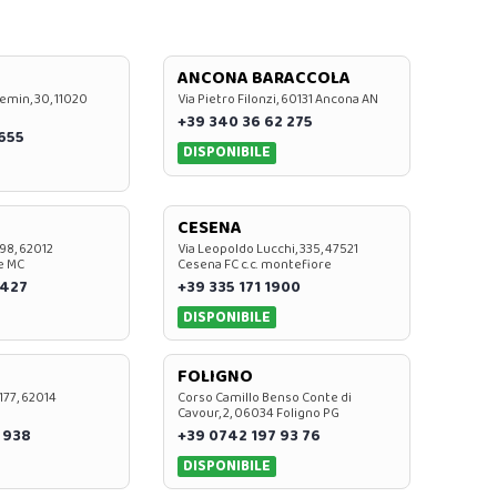
ANCONA BARACCOLA
emin, 30, 11020
Via Pietro Filonzi, 60131 Ancona AN
+39 340 36 62 275
0655
DISPONIBILE
CESENA
 98, 62012
Via Leopoldo Lucchi, 335, 47521
e MC
Cesena FC c.c. montefiore
 427
+39 335 171 1900
DISPONIBILE
FOLIGNO
 177, 62014
Corso Camillo Benso Conte di
Cavour, 2, 06034 Foligno PG
 938
+39 0742 197 93 76
DISPONIBILE