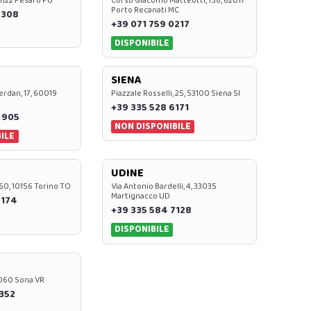
 61122 Pesaro PU
Corso Giacomo Matteotti, 156, 62017
Porto Recanati MC
7308
+39 071 759 0217
DISPONIBILE
SIENA
rdan, 17, 60019
Piazzale Rosselli, 25, 53100 Siena SI
+39 335 528 6171
 905
NON DISPONIBILE
ILE
UDINE
60, 10156 Torino TO
Via Antonio Bardelli, 4, 33035
Martignacco UD
 174
+39 335 584 7128
DISPONIBILE
37060 Sona VR
0352