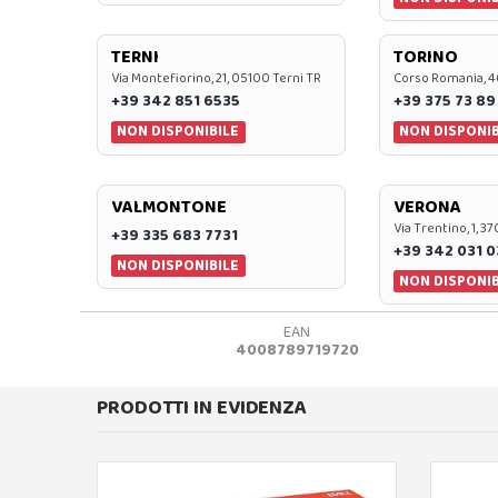
TERNI
TORINO
Via Montefiorino, 21, 05100 Terni TR
Corso Romania, 4
+39 342 851 6535
+39 375 73 89
NON DISPONIBILE
NON DISPONIB
VALMONTONE
VERONA
Via Trentino, 1, 
+39 335 683 7731
+39 342 031 
NON DISPONIBILE
NON DISPONIB
EAN
4008789719720
PRODOTTI IN EVIDENZA