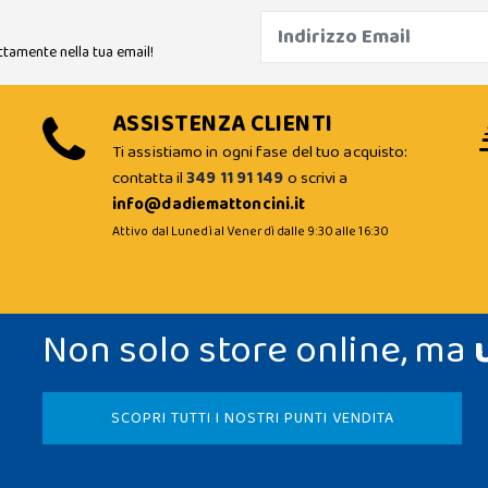
ttamente nella tua email!
ASSISTENZA CLIENTI
Ti assistiamo in ogni fase del tuo acquisto:
contatta il
349 11 91 149
o scrivi a
info@dadiemattoncini.it
Attivo dal Lunedì al Venerdì dalle 9:30 alle 16:30
Non solo store online, ma
SCOPRI TUTTI I NOSTRI PUNTI VENDITA