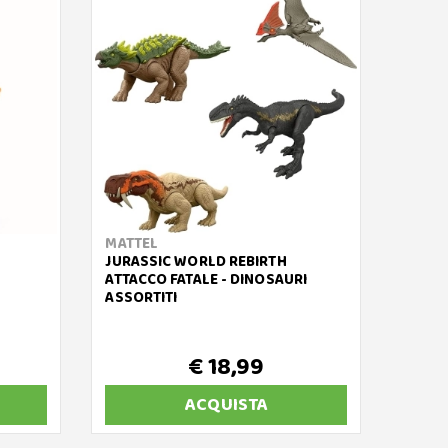
MATTEL
HASB
JURASSIC WORLD REBIRTH
PEPPA
ATTACCO FATALE - DINOSAURI
FAMIG
ASSORTITI
€ 18,99
ACQUISTA