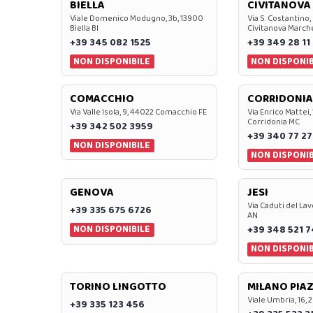
BIELLA
CIVITANOVA
Viale Domenico Modugno, 3b, 13900
Via S. Costantino,
Biella BI
Civitanova March
+39 345 082 1525
+39 349 28 11
NON DISPONIBILE
NON DISPONIB
COMACCHIO
CORRIDONIA
Via Valle Isola, 9, 44022 Comacchio FE
Via Enrico Mattei,
Corridonia MC
+39 342 502 3959
+39 340 77 27
NON DISPONIBILE
NON DISPONIB
GENOVA
JESI
Via Caduti del Lav
+39 335 675 6726
AN
NON DISPONIBILE
+39 348 521 
NON DISPONIB
TORINO LINGOTTO
MILANO PIAZ
Viale Umbria, 16, 
+39 335 123 456