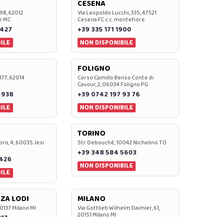
CESENA
 98, 62012
Via Leopoldo Lucchi, 335, 47521
e MC
Cesena FC c.c. montefiore
 427
+39 335 171 1900
ILE
NON DISPONIBILE
FOLIGNO
 177, 62014
Corso Camillo Benso Conte di
Cavour, 2, 06034 Foligno PG
 938
+39 0742 197 93 76
ILE
NON DISPONIBILE
TORINO
oro, 4, 60035 Jesi
Str. Debouchè, 10042 Nichelino TO
+39 348 584 5603
7426
NON DISPONIBILE
ILE
ZA LODI
MILANO
20137 Milano MI
Via Gottlieb Wilhelm Daimler, 61,
20151 Milano MI