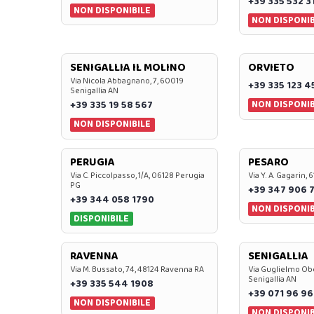
+39 335 532 3
NON DISPONIBILE
NON DISPONIB
SENIGALLIA IL MOLINO
ORVIETO
Via Nicola Abbagnano, 7, 60019
+39 335 123 4
Senigallia AN
NON DISPONIB
+39 335 19 58 567
NON DISPONIBILE
PERUGIA
PESARO
Via C. Piccolpasso, 1/A, 06128 Perugia
Via Y. A. Gagarin,
PG
+39 347 906 
+39 344 058 1790
NON DISPONIB
DISPONIBILE
RAVENNA
SENIGALLIA
Via M. Bussato, 74, 48124 Ravenna RA
Via Guglielmo Obe
Senigallia AN
+39 335 544 1908
+39 071 96 96
NON DISPONIBILE
NON DISPONIB