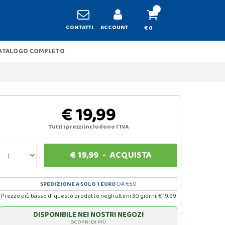
CONTATTI
ACCOUNT
€ 0
ATALOGO COMPLETO
€ 19,99
Tutti i prezzi includono l'IVA
€
19,99
-
ACQUISTA
SPEDIZIONE A SOLO 1 EURO
DA €50
Prezzo più basso di questo prodotto negli ultimi 30 giorni: € 19.99
DISPONIBILE NEI NOSTRI NEGOZI
SCOPRI DI PIÙ