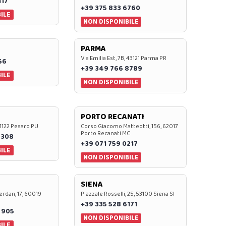
117
+39 375 833 6760
ILE
NON DISPONIBILE
PARMA
Via Emilia Est, 7B, 43121 Parma PR
56
+39 349 766 8789
ILE
NON DISPONIBILE
PORTO RECANATI
 61122 Pesaro PU
Corso Giacomo Matteotti, 156, 62017
Porto Recanati MC
7308
+39 071 759 0217
ILE
NON DISPONIBILE
SIENA
rdan, 17, 60019
Piazzale Rosselli, 25, 53100 Siena SI
+39 335 528 6171
 905
NON DISPONIBILE
ILE