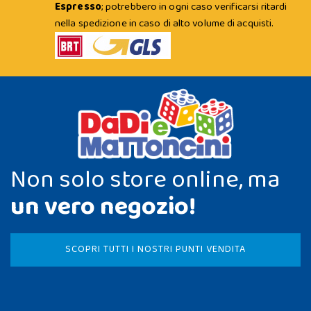
Espresso
; potrebbero in ogni caso verificarsi ritardi
nella spedizione in caso di alto volume di acquisti.
Non solo store online, ma
un vero negozio!
SCOPRI TUTTI I NOSTRI PUNTI VENDITA