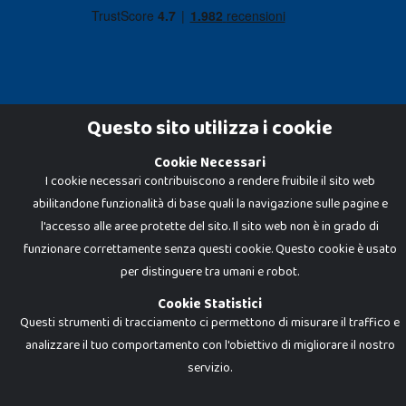
Questo sito utilizza i cookie
Cookie Necessari
Dadi e Mattoncini è un brand di Giocabene Srl. Ogni riproduzione o utilizzo non
I cookie necessari contribuiscono a rendere fruibile il sito web
espressamente autorizzato è severamente vietato. Tutti i loghi, marchi,
brand elencati nel presente shop sono di proprietà dei rispettivi titolari.
abilitandone funzionalità di base quali la navigazione sulle pagine e
I prezzi e le promozioni pubblicate potrebbero differire da quanto esposto in
negozio.
l'accesso alle aree protette del sito. Il sito web non è in grado di
Giocabene Srl - via della Posta 8, 20123 Milano (MI)
funzionare correttamente senza questi cookie. Questo cookie è usato
P.IVA 02608090425 - REA AN201199 - C.S. 10.000 i.v.
per distinguere tra umani e robot.
Cookie Statistici
Questi strumenti di tracciamento ci permettono di misurare il traffico e
analizzare il tuo comportamento con l'obiettivo di migliorare il nostro
servizio.