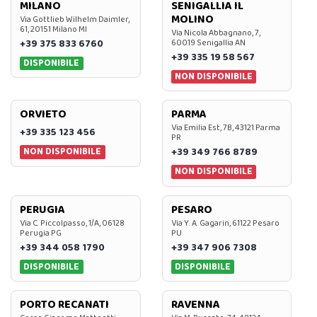
MILANO
SENIGALLIA IL
MOLINO
Via Gottlieb Wilhelm Daimler,
61, 20151 Milano MI
Via Nicola Abbagnano, 7,
+39 375 833 6760
60019 Senigallia AN
+39 335 19 58 567
DISPONIBILE
NON DISPONIBILE
ORVIETO
PARMA
Via Emilia Est, 7B, 43121 Parma
+39 335 123 456
PR
NON DISPONIBILE
+39 349 766 8789
NON DISPONIBILE
PERUGIA
PESARO
Via C. Piccolpasso, 1/A, 06128
Via Y. A. Gagarin, 61122 Pesaro
Perugia PG
PU
+39 344 058 1790
+39 347 906 7308
DISPONIBILE
DISPONIBILE
PORTO RECANATI
RAVENNA