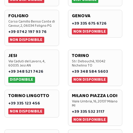
FOLIGNO
GENOVA
Corso Camillo Benso Conte di
+39 335 675 6726
Cavour, 2, 06034 Foligno PG
NON DISPONIBILE
+39 0742 197 93 76
NON DISPONIBILE
JESI
TORINO
Via Caduti del Lavoro, 4,
Str. Debouchè, 10042
60035 Jesi AN
Nichelino TO
+39 348 521 7426
+39 348 584 5603
DISPONIBILE
NON DISPONIBILE
TORINO LINGOTTO
MILANO PIAZZA LODI
Viale Umbria, 16, 20137 Milano
+39 335 123 456
MI
NON DISPONIBILE
+39 335 532 3117
NON DISPONIBILE