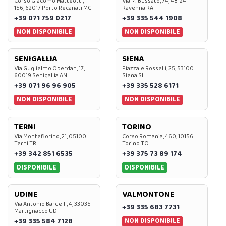
Corso Giacomo Matteotti,
Via M. Bussato, 74, 48124
156, 62017 Porto Recanati MC
Ravenna RA
+39 071 759 0217
+39 335 544 1908
NON DISPONIBILE
NON DISPONIBILE
SENIGALLIA
SIENA
Via Guglielmo Oberdan, 17,
Piazzale Rosselli, 25, 53100
60019 Senigallia AN
Siena SI
+39 071 96 96 905
+39 335 528 6171
NON DISPONIBILE
NON DISPONIBILE
TERNI
TORINO
Via Montefiorino, 21, 05100
Corso Romania, 460, 10156
Terni TR
Torino TO
+39 342 851 6535
+39 375 73 89 174
DISPONIBILE
DISPONIBILE
UDINE
VALMONTONE
Via Antonio Bardelli, 4, 33035
+39 335 683 7731
Martignacco UD
NON DISPONIBILE
+39 335 584 7128