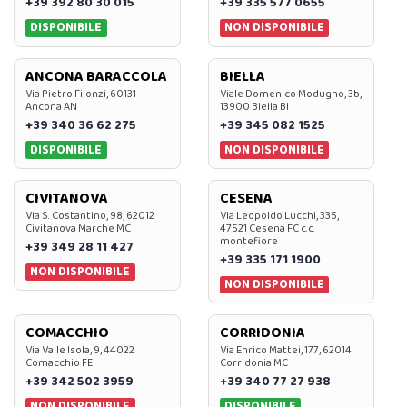
+39 392 80 30 015
+39 335 577 0655
DISPONIBILE
NON DISPONIBILE
ANCONA BARACCOLA
BIELLA
Via Pietro Filonzi, 60131
Viale Domenico Modugno, 3b,
Ancona AN
13900 Biella BI
+39 340 36 62 275
+39 345 082 1525
DISPONIBILE
NON DISPONIBILE
CIVITANOVA
CESENA
Via S. Costantino, 98, 62012
Via Leopoldo Lucchi, 335,
Civitanova Marche MC
47521 Cesena FC c.c.
montefiore
+39 349 28 11 427
+39 335 171 1900
NON DISPONIBILE
NON DISPONIBILE
COMACCHIO
CORRIDONIA
Via Valle Isola, 9, 44022
Via Enrico Mattei, 177, 62014
Comacchio FE
Corridonia MC
+39 342 502 3959
+39 340 77 27 938
NON DISPONIBILE
DISPONIBILE