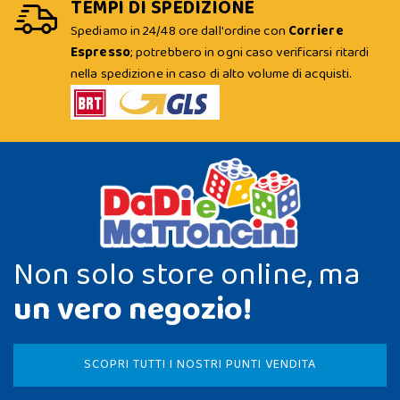
TEMPI DI SPEDIZIONE
Spediamo in 24/48 ore dall'ordine con
Corriere
Espresso
; potrebbero in ogni caso verificarsi ritardi
nella spedizione in caso di alto volume di acquisti.
Non solo store online, ma
un vero negozio!
SCOPRI TUTTI I NOSTRI PUNTI VENDITA