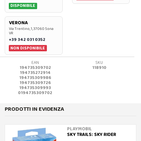
DISPONIBILE
VERONA
Via Trentino, 1, 37060 Sona
VR
+39 342 031 0352
NON DISPONIBILE
EAN
SKU
194735309702
118910
194735272914
194735309986
194735309726
194735309993
0194735309702
PRODOTTI IN EVIDENZA
PLAYMOBIL
SKY TRAILS: SKY RIDER